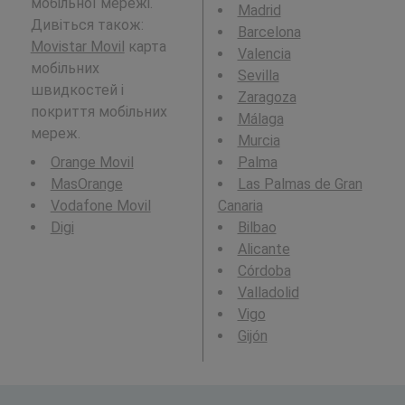
мобільної мережі.
Madrid
Дивіться також:
Barcelona
Movistar Movil
карта
Valencia
мобільних
Sevilla
швидкостей і
Zaragoza
покриття мобільних
Málaga
мереж.
Murcia
Orange Movil
Palma
MasOrange
Las Palmas de Gran
Vodafone Movil
Canaria
Digi
Bilbao
Alicante
Córdoba
Valladolid
Vigo
Gijón