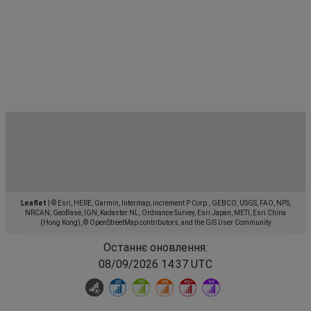
Leaflet
|
© Esri, HERE, Garmin, Intermap, increment P Corp., GEBCO, USGS, FAO, NPS,
NRCAN, GeoBase, IGN, Kadaster NL, Ordnance Survey, Esri Japan, METI, Esri China
(Hong Kong), © OpenStreetMap contributors, and the GIS User Community
Останнє оновлення:
08/09/2026 14:37 UTC