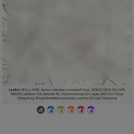
Leaflet
|
© Esri, HERE, Garmin, Intermap, increment P Corp., GEBCO, USGS, FAO, NPS,
NRCAN, GeoBase, IGN, Kadaster NL, Ordnance Survey, Esri Japan, METI, Esri China
(Hong Kong), © OpenStreetMap contributors, and the GIS User Community