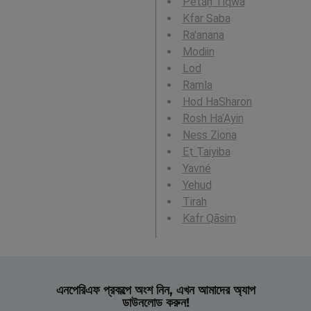
Petaẖ Tiqwa
Kfar Saba
Ra'anana
Modiin
Lod
Ramla
Hod HaSharon
Rosh Ha‘Ayin
Ness Ziona
Eṭ Ṭaiyiba
Yavné
Yehud
Tirah
Kafr Qāsim
এনপেরিএফ প্রকল্পে অংশ নিন, এখন আমাদের অ্যাপ
ডাউনলোড করুন!