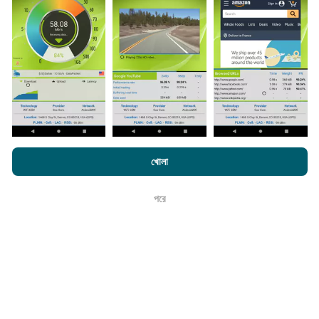
পরীক্ষাগুলি। যদি আপনিও এতে যুক্ত হতে চান তবে আপনাকে যা করতে হবে তা
হ'ল আপনার স্মার্টফোনটিতে এনক্রুফ অ্যাপটি ডাউনলোড করতে হবে।
সেখানে
যত বেশি ডেটা থাকবে, মানচিত্রগুলি তত বেশি বিস্তৃত হবে!
কিভাবে আপডেট করা হয়?
এনক্রফট.কম-এ ব্রাউজ করে আপনি আমাদের
গোপনীয়তা এবং কুকিজ ব্যবহার নীতি
পাশাপাশি
খোলা
আমাদের number পরীক্ষা
শেষ ব্যবহারকারী লাইসেন্স চুক্তি
নেটওয়ার্ক কভারেজ মানচিত্র স্বয়ংক্রিয়ভাবে প্রতি ঘন্টা একটি বট দ্বারা আপডেট
পরে
করা হয়। গতির মানচিত্রগুলি
প্রতি 15 মিনিটে আপডেট হয়
। ডেটা দুই বছরের
ঠিক আছে
জন্য প্রদর্শিত হয়। দুই বছর পরে, পুরানো ডেটা মাসে একবার মানচিত্র থেকে
সরানো হয়।