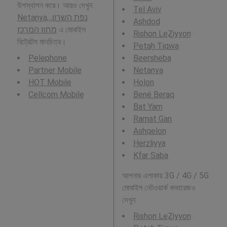
উপস্থাপন করে। আরও দেখুন:
Tel Aviv
Netanya, נפת השרון,
Ashdod
מחוז המרכז
এ মোবাইল
Rishon LeẔiyyon
বিট্রেটস মানচিত্র।
Petaẖ Tiqwa
Pelephone
Beersheba
Partner Mobile
Netanya
HOT Mobile
H̱olon
Cellcom Mobile
Bené Beraq
Bat Yam
Ramat Gan
Ashqelon
Herzliyya
Kfar Saba
আপনার এলাকায় 3G / 4G / 5G
মোবাইল নেটওয়ার্ক কভারেজও
দেখুন:
Rishon LeẔiyyon