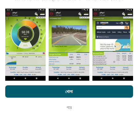
তথ্য কোথা থেকে আসে?
এনটিউফ অ্যাপ্লিকেশন ব্যবহারকারীদের দ্বারা চালিত পরীক্ষাগুলি থেকে ডেটা
সংগ্রহ করা হয়। এগুলি সরাসরি ক্ষেত্রের মধ্যে বাস্তব পরিস্থিতিতে পরিচালিত
পরীক্ষাগুলি। যদি আপনিও এতে যুক্ত হতে চান তবে আপনাকে যা করতে হবে তা
হ'ল আপনার স্মার্টফোনটিতে এনক্রুফ অ্যাপটি ডাউনলোড করতে হবে।
সেখানে
যত বেশি ডেটা থাকবে, মানচিত্রগুলি তত বেশি বিস্তৃত হবে!
এনক্রফট.কম-এ ব্রাউজ করে আপনি আমাদের
গোপনীয়তা এবং কুকিজ ব্যবহার নীতি
পাশাপাশি
খোলা
আমাদের number পরীক্ষা
শেষ ব্যবহারকারী লাইসেন্স চুক্তি
কিভাবে আপডেট করা হয়?
পরে
ঠিক আছে
নেটওয়ার্ক কভারেজ মানচিত্র স্বয়ংক্রিয়ভাবে প্রতি ঘন্টা একটি বট দ্বারা আপডেট
করা হয়। গতির মানচিত্রগুলি
প্রতি 15 মিনিটে আপডেট হয়
। ডেটা দুই বছরের
জন্য প্রদর্শিত হয়। দুই বছর পরে, পুরানো ডেটা মাসে একবার মানচিত্র থেকে
সরানো হয়।