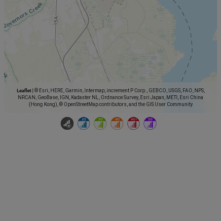
Leaflet
|
© Esri, HERE, Garmin, Intermap, increment P Corp., GEBCO, USGS, FAO, NPS,
NRCAN, GeoBase, IGN, Kadaster NL, Ordnance Survey, Esri Japan, METI, Esri China
(Hong Kong), © OpenStreetMap contributors, and the GIS User Community