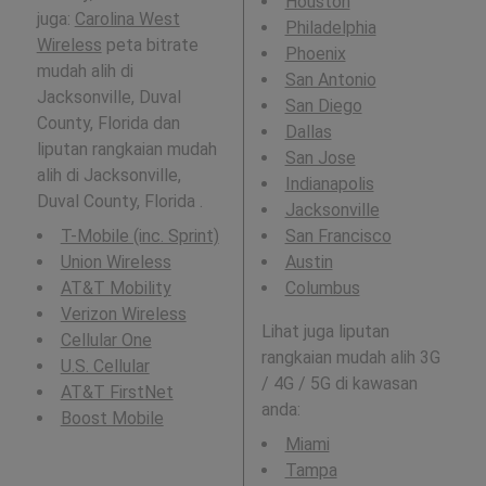
Houston
juga:
Carolina West
Philadelphia
Wireless
peta bitrate
Phoenix
mudah alih di
San Antonio
Jacksonville, Duval
San Diego
County, Florida dan
Dallas
liputan rangkaian mudah
San Jose
alih di Jacksonville,
Indianapolis
Duval County, Florida .
Jacksonville
T-Mobile (inc. Sprint)
San Francisco
Union Wireless
Austin
AT&T Mobility
Columbus
Verizon Wireless
Lihat juga liputan
Cellular One
rangkaian mudah alih 3G
U.S. Cellular
/ 4G / 5G di kawasan
AT&T FirstNet
anda:
Boost Mobile
Miami
Tampa