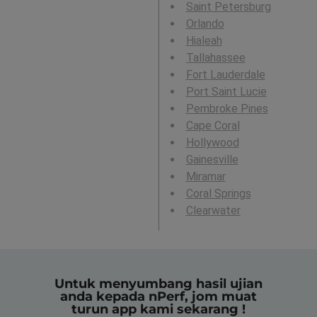
Saint Petersburg
Orlando
Hialeah
Tallahassee
Fort Lauderdale
Port Saint Lucie
Pembroke Pines
Cape Coral
Hollywood
Gainesville
Miramar
Coral Springs
Clearwater
Untuk menyumbang hasil ujian
anda kepada nPerf, jom muat
turun app kami sekarang !