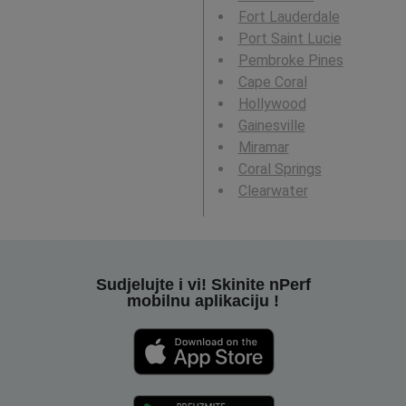
Fort Lauderdale
Port Saint Lucie
Pembroke Pines
Cape Coral
Hollywood
Gainesville
Miramar
Coral Springs
Clearwater
Sudjelujte i vi! Skinite nPerf
mobilnu aplikaciju !