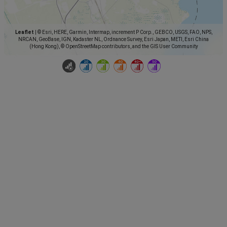
Leaflet
|
© Esri, HERE, Garmin, Intermap, increment P Corp., GEBCO, USGS, FAO, NPS,
NRCAN, GeoBase, IGN, Kadaster NL, Ordnance Survey, Esri Japan, METI, Esri China
(Hong Kong), © OpenStreetMap contributors, and the GIS User Community