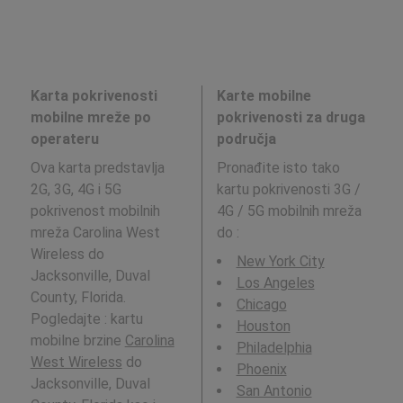
Karta pokrivenosti
Karte mobilne
mobilne mreže po
pokrivenosti za druga
operateru
područja
Ova karta predstavlja
Pronađite isto tako
2G, 3G, 4G i 5G
kartu pokrivenosti 3G /
pokrivenost mobilnih
4G / 5G mobilnih mreža
mreža Carolina West
do
:
Wireless do
New York City
Jacksonville, Duval
Los Angeles
County, Florida.
Chicago
Pogledajte : kartu
Houston
mobilne brzine
Carolina
Philadelphia
West Wireless
do
Phoenix
Jacksonville, Duval
San Antonio