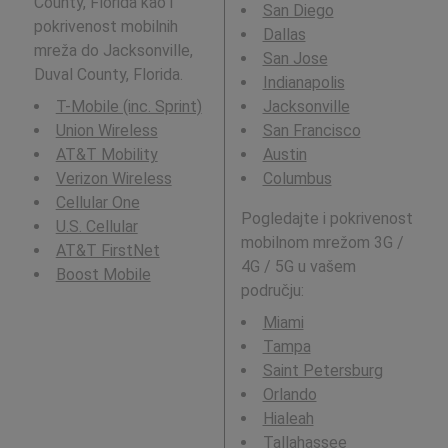
County, Florida kao i
San Diego
pokrivenost mobilnih
Dallas
mreža do Jacksonville,
San Jose
Duval County, Florida.
Indianapolis
T-Mobile (inc. Sprint)
Jacksonville
Union Wireless
San Francisco
AT&T Mobility
Austin
Verizon Wireless
Columbus
Cellular One
Pogledajte i pokrivenost
U.S. Cellular
mobilnom mrežom 3G /
AT&T FirstNet
4G / 5G u vašem
Boost Mobile
području:
Miami
Tampa
Saint Petersburg
Orlando
Hialeah
Tallahassee