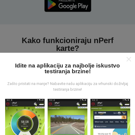
Kako funkcioniraju nPerf
karte?
Idite na aplikaciju za najbolje iskustvo
testiranja brzine!
Zašto pristati na manje? Nabavite našu aplikaciju za vrhunski doživljaj
testiranja brzine!
Odakle dolaze podaci ?
Prikupljeni podaci su realizirani putem korisnika nPerf
aplikacije. Podaci su izmjereni u realnim uvjetima,
direktno na terenu. Ako i vi želite sudjelovati, jedino što
morate napraviti je skinuti nPerf aplikaciju na vašim
mobilnim uređajima.
Što je više podataka, to su