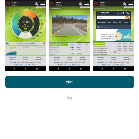
সংগ্রহ করা হয়। এগুলি সরাসরি ক্ষেত্রের মধ্যে বাস্তব পরিস্থিতিতে পরিচালিত
পরীক্ষাগুলি। যদি আপনিও এতে যুক্ত হতে চান তবে আপনাকে যা করতে হবে তা
হ'ল আপনার স্মার্টফোনটিতে এনক্রুফ অ্যাপটি ডাউনলোড করতে হবে।
সেখানে
যত বেশি ডেটা থাকবে, মানচিত্রগুলি তত বেশি বিস্তৃত হবে!
কিভাবে আপডেট করা হয়?
এনক্রফট.কম-এ ব্রাউজ করে আপনি আমাদের
গোপনীয়তা এবং কুকিজ ব্যবহার নীতি
পাশাপাশি
নেটওয়ার্ক কভারেজ মানচিত্র স্বয়ংক্রিয়ভাবে প্রতি ঘন্টা একটি বট দ্বারা আপডেট
খোলা
আমাদের number পরীক্ষা
শেষ ব্যবহারকারী লাইসেন্স চুক্তি
করা হয়। গতির মানচিত্রগুলি
প্রতি 15 মিনিটে আপডেট হয়
। ডেটা দুই বছরের
জন্য প্রদর্শিত হয়। দুই বছর পরে, পুরানো ডেটা মাসে একবার মানচিত্র থেকে
পরে
ঠিক আছে
সরানো হয়।