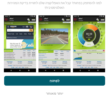
למה להסתפק בפחות? קבל את האפליקציה שלנו לחוויית בדיקת המהירות
האולטימטיבית!
מאיפה הנתונים מגיעים?
הנתונים נאספים מבדיקות שבוצעו על ידי המשתמשים
באפליקציית nPerf. בדיקות אלו נערכו בתנאים אמיתיים,
ישירות בשטח. אם גם אתם רוצים להיות מעורבים, כל
שעליכם לעשות הוא להוריד את אפליקציית nPerf
לסמארטפון.
ככל שיש יותר נתונים כך המפות יהיו מקיפות
יותר!
על ידי גלישה ב- nPerf.com, אתה מסכים ל
מדיניות השימוש בנושא
פרטיות ועוגיות
כמו גם למבחן nPerf שלנו
הסכם רישיון למשתמש קצה
לִפְתוֹחַ
כיצד מתבצעים עדכונים?
.
יותר מאוחר
מפות כיסוי רשת מתעדכנות אוטומטית על ידי בוט כל שעה.
OK
מפות מהירות הן
מתעדכנות כל 15 דקות
. הנתונים מוצגים
במשך שנתיים. לאחר שנתיים, הנתונים העתיקים ביותר