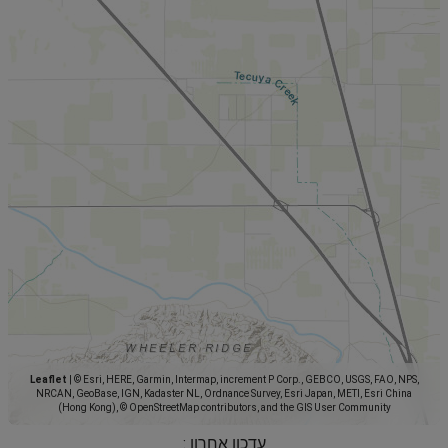
Leaflet
|
© Esri, HERE, Garmin, Intermap, increment P Corp., GEBCO, USGS, FAO, NPS,
NRCAN, GeoBase, IGN, Kadaster NL, Ordnance Survey, Esri Japan, METI, Esri China
(Hong Kong), © OpenStreetMap contributors, and the GIS User Community
עדכון אחרון :