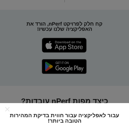
קח חלק לפרויקט nPerf, הורד את
האפליקציה שלנו עכשיו!
כיצד מפות nPerf עובדות?
עבור לאפליקציה עבור חווית בדיקת המהירות
הטובה ביותר!