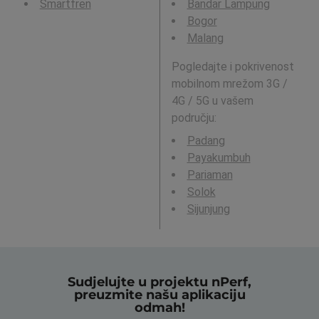
Smartfren
Bandar Lampung
Bogor
Malang
Pogledajte i pokrivenost
mobilnom mrežom 3G /
4G / 5G u vašem
području:
Padang
Payakumbuh
Pariaman
Solok
Sijunjung
Sudjelujte u projektu nPerf,
preuzmite našu aplikaciju
odmah!