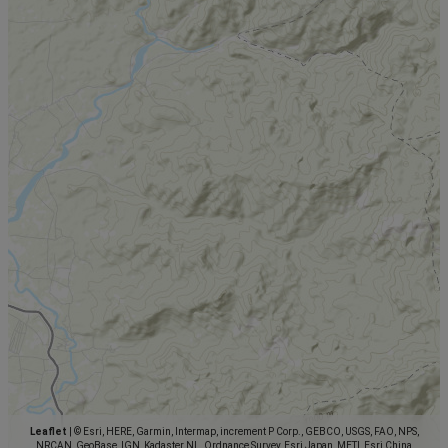
Leaflet
|
© Esri, HERE, Garmin, Intermap, increment P Corp., GEBCO, USGS, FAO, NPS,
NRCAN, GeoBase, IGN, Kadaster NL, Ordnance Survey, Esri Japan, METI, Esri China