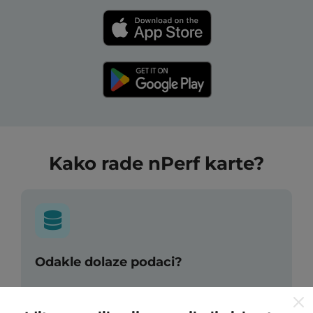
Kako rade nPerf karte?
Odakle dolaze podaci?
Podaci se prikupljaju iz testova koje su proveli korisnici
nPerf aplikacije. Ovo su ispitivanja koja se sprovode u