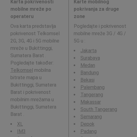
Karta pokrivenosti
Karte mobilnog
mobilne mreže po
pokrivanja za druge
operateru
zone
Ova karta predstavlja
Pogledajte i pokrivenost
pokrivenost Telkomsel
mobilne mreže 3G / 4G /
2G, 3G, 4G i 5G mobilne
5G u
:
mreže u Bukittinggi,
Jakarta
Sumatera Barat .
Surabaya
Pogledajte također:
Medan
Telkomsel
mobilna
Bandung
bitrate mapa u
Bekasi
Bukittinggi, Sumatera
Palembang
Barat i pokrivenost
Tangerang
mobilnim mrežama u
Makassar
Bukittinggi, Sumatera
South Tangerang
Barat .
Semarang
XL
Depok
IM3
Padang