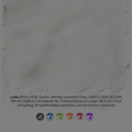
Leaflet
|
© Esri, HERE, Garmin, Intermap, increment P Corp., GEBCO, USGS, FAO, NPS,
NRCAN, GeoBase, IGN, Kadaster NL, Ordnance Survey, Esri Japan, METI, Esri China
(Hong Kong), © OpenStreetMap contributors, and the GIS User Community