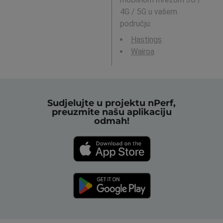
4G / 5G u vašem
području:
Hastings
Wairoa
Sudjelujte u projektu nPerf,
preuzmite našu aplikaciju
odmah!