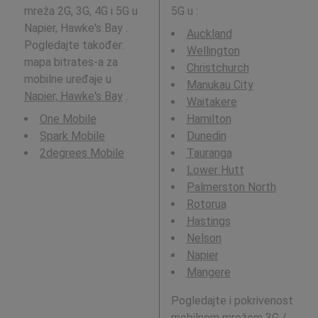
mreža 2G, 3G, 4G i 5G u
5G u
:
Napier, Hawke's Bay .
Auckland
Pogledajte također:
Wellington
mapa bitrates-a za
Christchurch
mobilne uređaje u
Manukau City
Napier, Hawke's Bay
.
Waitakere
One Mobile
Hamilton
Spark Mobile
Dunedin
2degrees Mobile
Tauranga
Lower Hutt
Palmerston North
Rotorua
Hastings
Nelson
Napier
Mangere
Pogledajte i pokrivenost
mobilnom mrežom 3G /