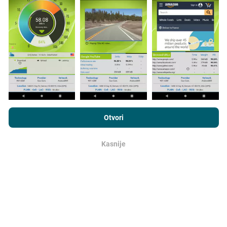
Kako se prave ažuriranja?
Mape pokrivanja mreže automatski se ažuriraju od
strane robota svakih sat vremena. Karte brzine
ažuriraju se
svakih 15 minuta
. Podaci se prikazuju na
dvije godine. Nakon dvije godine najstariji podaci
uklanjaju se s karata jednom mjesečno.
Pregledavanjem nPerf.com prihvaćate naše
Pravila o privatnosti
i upotrebi kolačića
kao i naš nPerf test
Ugovor o licenci za
Otvori
krajnjeg korisnika
.
Kasnije
ok
Koliko je pouzdan i točan?
Testovi se provode na uređajima korisnika. Preciznost
geolokacije ovisi o kvaliteti prijema GPS signala u
vrijeme ispitivanja. Za podatke o pokrivanju
zadržavamo samo testove s maksimalnom