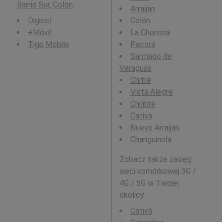
Barrio Sur, Colón
.
Arraiján
Digicel
Colón
+Móvil
La Chorrera
Tigo Mobile
Pacora
Santiago de
Veraguas
Chitré
Vista Alegre
Chilibre
Cativá
Nuevo Arraiján
Changuinola
Zobacz także zasięg
sieci komórkowej 3G /
4G / 5G w Twojej
okolicy:
Cativá