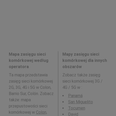
Mapa zasięgu sieci
Mapy zasięgu sieci
komórkowej według
komórkowej dla innych
operatora
obszarów
Ta mapa przedstawia
Zobacz także zasięg
zasięg sieci komórkowej
sieci komórkowej 3G /
2G, 3G, 4G i 5G w Colon,
4G / 5G w
:
Barrio Sur, Colón. Zobacz
Panamá
także: mapa
San Miguelito
przepustowości sieci
Tocumen
komórkowej w
Colon,
David