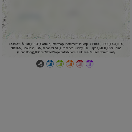
Leaflet
|
© Esri, HERE, Garmin, Intermap, increment P Corp., GEBCO, USGS, FAO, NPS,
NRCAN, GeoBase, IGN, Kadaster NL, Ordnance Survey, Esri Japan, METI, Esri China
(Hong Kong), © OpenStreetMap contributors, and the GIS User Community