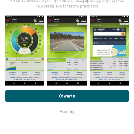
Po co zadowalać się mniej? Pobierz naszą aplikację, aby uzyskać
przez użytkowników aplikacji nPerf. Są to testy
najwyższą jakość testów prędkości!
przeprowadzane w warunkach rzeczywistych,
bezpośrednio w terenie. Jeśli chcesz się
zaangażować, wystarczy pobrać aplikację nPerf na
smartfona.
Im więcej danych, tym bardziej dokładne
będą mapy!
Jak przeprowadzane są
Przeglądając witrynę nPerf.com, wyrażasz zgodę na naszą
aktualizacje?
Politykę prywatności i plików cookie
, jak również na
Umowę
Otwarte
licencyjną użytkownika końcowego
testu nPerf.
Mapy zasięgu sieci są co godzinę automatycznie
aktualizowane przez bota. Mapy prędkości są
Później
OK
aktualizowane
co 15 minut
. Dane są wyświetlane
przez dwa lata. Po dwóch latach najstarsze dane są
usuwane z map raz w miesiącu.