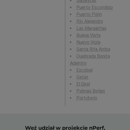
Sabanitas
Puerto Escondido
Puerto Pilón
Río Alejandro
Las Margaritas
Buena Vista
Nuevo Vigía
Santa Rita Arriba
Quebrada Bonita
Adentro
Escobal
Gatún
El Giral
Palmas Bellas
Portobelo
Weź udział w projekcie nPerf,