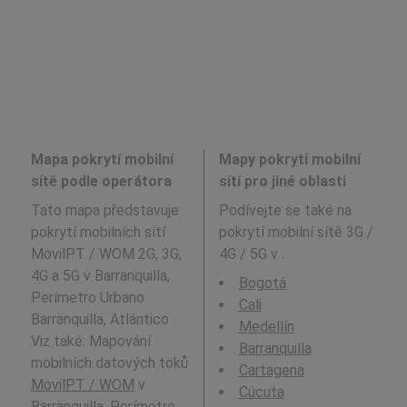
Mapa pokrytí mobilní
Mapy pokrytí mobilní
sítě podle operátora
sítí pro jiné oblasti
Tato mapa představuje
Podívejte se také na
pokrytí mobilních sítí
pokrytí mobilní sítě 3G /
MovilPT / WOM 2G, 3G,
4G / 5G v
:
4G a 5G v Barranquilla,
Bogotá
Perímetro Urbano
Cali
Barranquilla, Atlántico .
Medellín
Viz také: Mapování
Barranquilla
mobilních datových toků
Cartagena
MovilPT / WOM
v
Cúcuta
Barranquilla, Perímetro