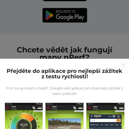
Chcete vědět jak fungují
mapy nPerf?
Přejděte do aplikace pro nejlepší zážitek
z testu rychlosti!
Proč se spokojit s méně? Získejte naši aplikaci pro dokonalý zážitek z
testu rychlosti!
Odkud pocházejí data?
Data jsou shromažďována z testů prováděných
uživateli aplikace nPerf. Jedná se o testy prováděné v
reálných podmínkách přímo v terénu. Pokud se chcete
také zapojit, stáhněte si do svého smartphonu