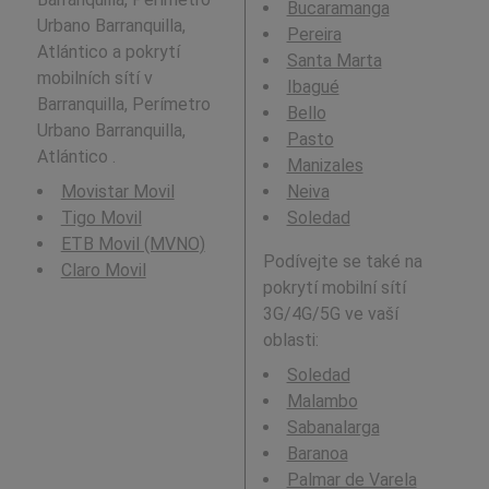
Bucaramanga
Urbano Barranquilla,
Pereira
Atlántico a pokrytí
Santa Marta
mobilních sítí v
Ibagué
Barranquilla, Perímetro
Bello
Urbano Barranquilla,
Pasto
Atlántico .
Manizales
Movistar Movil
Neiva
Tigo Movil
Soledad
ETB Movil (MVNO)
Podívejte se také na
Claro Movil
pokrytí mobilní sítí
3G/4G/5G ve vaší
oblasti:
Soledad
Malambo
Sabanalarga
Baranoa
Palmar de Varela