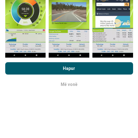
shkarkoni aplikacionin nPerf në smartfonin tuaj.
Sa më
shumë të dhëna ka, aq më të plota do të jenë hartat!
Si bëhen përditësimet?
Duke shfletuar nPerf.com, ju pranoni
Politika e privatësisë dhe
te përdorimit të cookies
si dhe testi ynë nPerf
Marrëveshja për
Hartat e mbulimit të rrjetit përditësohen
Hapur
licencën e përdoruesit përfundimtar
.
automatikisht nga një bot çdo orë. Hartat e
shpejtësisë
përditësohen çdo 15 minuta
. Të dhënat
Më vonë
OK
shfaqen për dy vjet. Pas dy vjetësh, të dhënat më të
vjetra hiqen nga hartat një herë në muaj.