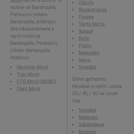
WOM
hartën e bitrate të
Cúcuta
mobile në Barranquilla,
Bucaramanga
Perímetro Urbano
Pereira
Barranquilla, Atlántico
Santa Marta
dhe mbulueshmeria e
Ibagué
rrjetit mobil ne
Bello
Barranquilla, Perímetro
Pasto
Urbano Barranquilla,
Manizales
Atlántico
Neiva
Movistar Movil
Soledad
Tigo Movil
Shihni gjithashtu
ETB Movil (MVNO)
mbulimin e rrjetit celular
Claro Movil
3G / 4G / 5G në zonën
tuaj:
Soledad
Malambo
Sabanalarga
Baranoa