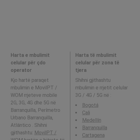
Harta e mbulimit
Harta të mbulimit
celular për çdo
celular për zona të
operator
tjera
Kjo hartë paraqet
Shihni gjithashtu
mbulimin e MovilPT /
mbulimin e rrjetit celular
WOM rrjeteve mobile
3G / 4G / 5G në
:
2G, 3G, 4G dhe 5G në
Bogotá
Barranquilla, Perímetro
Cali
Urbano Barranquilla,
Medellín
Atlántico . Shihni
Barranquilla
gjithashtu:
MovilPT /
Cartagena