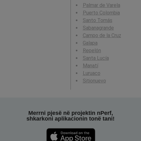
Palmar de Varela
Puerto Colombia
Santo Tomás
Sabanagrande
Campo de la Cruz
Galapa
Repelón
Santa Lucía
Manatí
Luruaco
Sitionuevo
Merrni pjesë në projektin nPerf,
shkarkoni aplikacionin tonë tani!