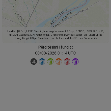
Leaflet
|
© Esri, HERE, Garmin, Intermap, increment P Corp., GEBCO, USGS, FAO, NPS,
NRCAN, GeoBase, IGN, Kadaster NL, Ordnance Survey, Esri Japan, METI, Esri China
(Hong Kong), © OpenStreetMap contributors, and the GIS User Community
Përditësimi i fundit :
08/08/2026 01:14 UTC