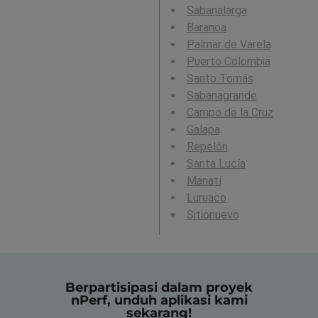
Sabanalarga
Baranoa
Palmar de Varela
Puerto Colombia
Santo Tomás
Sabanagrande
Campo de la Cruz
Galapa
Repelón
Santa Lucía
Manatí
Luruaco
Sitionuevo
Berpartisipasi dalam proyek
nPerf, unduh aplikasi kami
sekarang!