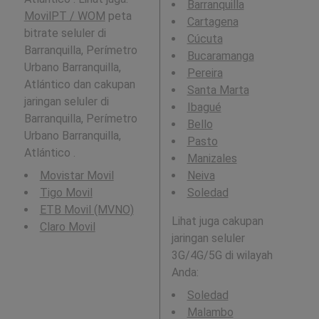
Barranquilla
MovilPT / WOM
peta
Cartagena
bitrate seluler di
Cúcuta
Barranquilla, Perímetro
Bucaramanga
Urbano Barranquilla,
Pereira
Atlántico dan cakupan
Santa Marta
jaringan seluler di
Ibagué
Barranquilla, Perímetro
Bello
Urbano Barranquilla,
Pasto
Atlántico .
Manizales
Movistar Movil
Neiva
Tigo Movil
Soledad
ETB Movil (MVNO)
Lihat juga cakupan
Claro Movil
jaringan seluler
3G/4G/5G di wilayah
Anda:
Soledad
Malambo