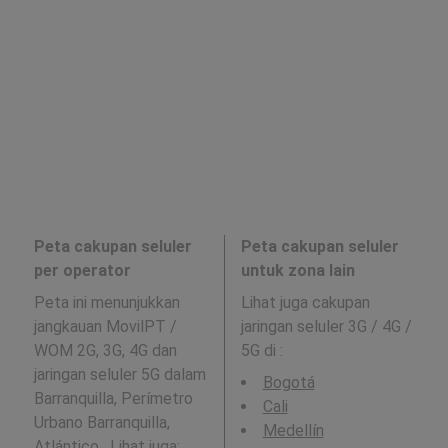
Peta cakupan seluler
Peta cakupan seluler
per operator
untuk zona lain
Peta ini menunjukkan
Lihat juga cakupan
jangkauan MovilPT /
jaringan seluler 3G / 4G /
WOM 2G, 3G, 4G dan
5G di
:
jaringan seluler 5G dalam
Bogotá
Barranquilla, Perímetro
Cali
Urbano Barranquilla,
Medellín
Atlántico . Lihat juga: