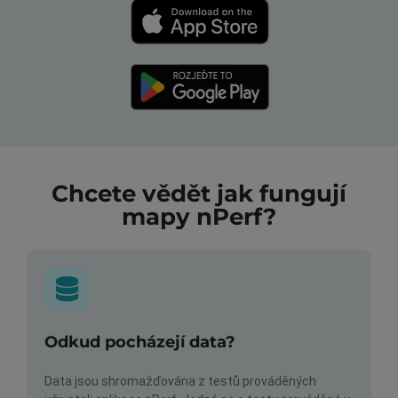
Chcete vědět jak fungují
mapy nPerf?
Odkud pocházejí data?
Data jsou shromažďována z testů prováděných