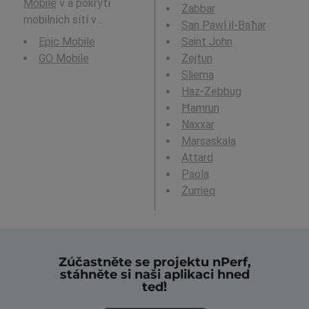
Mobile
v a pokrytí
Żabbar
mobilních sítí v .
San Pawl il-Baħar
Epic Mobile
Saint John
GO Mobile
Żejtun
Sliema
Haz-Zebbug
Ħamrun
Naxxar
Marsaskala
Attard
Paola
Żurrieq
Zúčastněte se projektu nPerf,
stáhněte si naši aplikaci hned
teď!