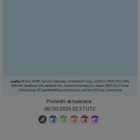
Leaflet
|
© Esri, HERE, Garmin, Intermap, increment P Corp., GEBCO, USGS, FAO, NPS,
NRCAN, GeoBase, IGN, Kadaster NL, Ordnance Survey, Esri Japan, METI, Esri China
(Hong Kong), © OpenStreetMap contributors, and the GIS User Community
Poslední aktualizace :
06/20/2026 02:37 UTC