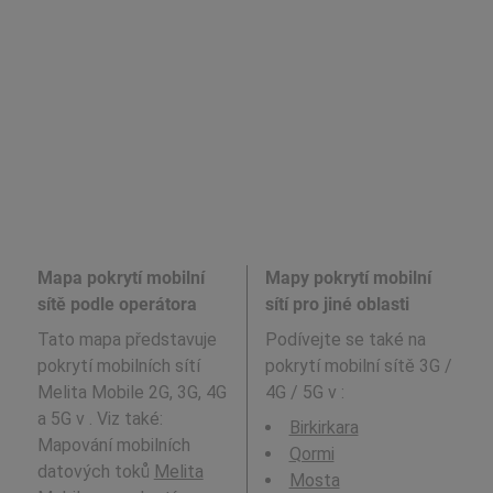
Mapa pokrytí mobilní
Mapy pokrytí mobilní
sítě podle operátora
sítí pro jiné oblasti
Tato mapa představuje
Podívejte se také na
pokrytí mobilních sítí
pokrytí mobilní sítě 3G /
Melita Mobile 2G, 3G, 4G
4G / 5G v
:
a 5G v . Viz také:
Birkirkara
Mapování mobilních
Qormi
datových toků
Melita
Mosta