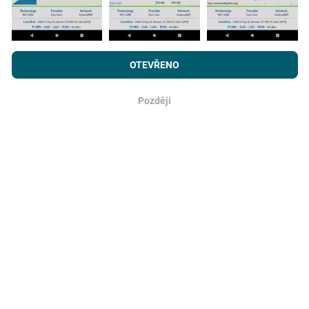
Prohlížením webu nPerf.com souhlasíte s našimi
Zásadami
Jak spolehlivé a přesné?
používání osobních údajů a souborů cookies
a
Licenční smlouvou
OTEVŘENO
s koncovým uživatelem
pro testy nPerf.
Testy se provádějí na uživatelských zařízeních.
Přesnost geolokace závisí na kvalitě příjmu signálu
Později
OK
GPS v době zkoušky. Pro údaje o pokrytí uchováváme
pouze testy s maximální nepřesností polohy
50 metrů
. Pro stahování datových toků tato mez stoupá až na
200 metrů.
Jak získám nezpracovaná data?
Hledáte data o pokrytí sítě nebo testy nPerf (bitrate,
latence, prohlížení, streamování videa) ve formátu