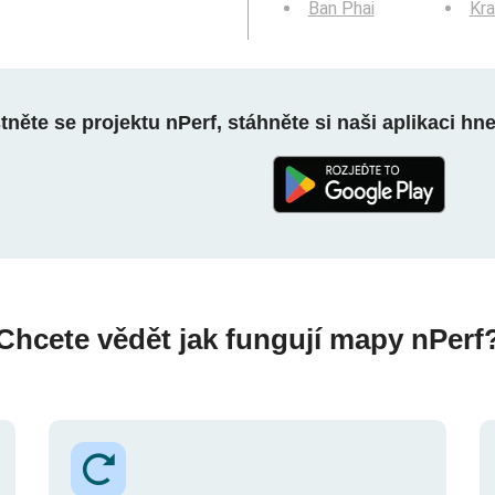
Ban Phai
Kr
něte se projektu nPerf, stáhněte si naši aplikaci hn
Chcete vědět jak fungují mapy nPerf