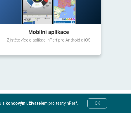
Mobilní aplikace
Zjistěte více o aplikaci nPerf pro Android a iOS
u s koncovým uživatelem
pro testy nPerf.
OK