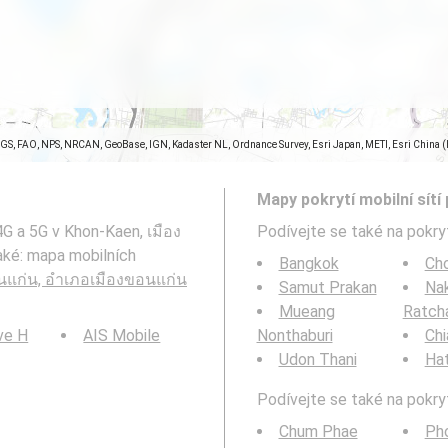
SGS, FAO, NPS, NRCAN, GeoBase, IGN, Kadaster NL, Ordnance Survey, Esri Japan, METI, Esri China 
Mapy pokrytí mobilní sítí 
4G a 5G v Khon-Kaen, เมือง
Podívejte se také na pokryt
aké: mapa mobilních
Bangkok
Cho
นแก่น, อำเภอเมืองขอนแก่น
Samut Prakan
Na
Mueang
Ratch
ve H
AIS Mobile
Nonthaburi
Chi
Udon Thani
Hat
Podívejte se také na pokryt
Chum Phae
Ph