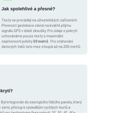
Jak spolehlivé a přesné?
Testy se provádějí na uživatelských zařízeních.
Přesnost geolokace závisí na kvalitě příjmu
signálu GPS v době zkoušky. Pro údaje o pokrytí
uchováváme pouze testy s maximální
nepřesností polohy
50 metrů
. Pro stahování
datových toků tato mez stoupá až na 200 metrů.
krytí?
Byl integrován do existujícího řídícího panelu, který
v zemi, přístup k výsledkům rychlých testů a
trů pro technologie (bez pokrytí, 2G, 3G, 4G, 4G+,