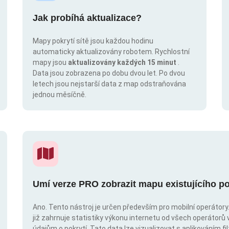
Jak probíhá aktualizace?
Mapy pokrytí sítě jsou každou hodinu
automaticky aktualizovány robotem. Rychlostní
mapy jsou
aktualizovány každých 15 minut
.
Data jsou zobrazena po dobu dvou let. Po dvou
letech jsou nejstarší data z map odstraňována
jednou měsíčně.
Umí verze PRO zobrazit mapu existujícího po
Ano. Tento nástroj je určen především pro mobilní operátory. 
již zahrnuje statistiky výkonu internetu od všech operátorů 
údajům o pokrytí. Tato data lze vizualizovat s aplikováním fil