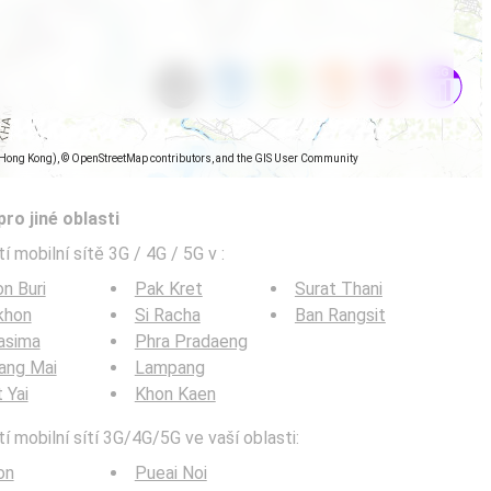
(Hong Kong), © OpenStreetMap contributors, and the GIS User Community
pro jiné oblasti
í mobilní sítě 3G / 4G / 5G v
:
n Buri
Pak Kret
Surat Thani
khon
Si Racha
Ban Rangsit
asima
Phra Pradaeng
ang Mai
Lampang
 Yai
Khon Kaen
í mobilní sítí 3G/4G/5G ve vaší oblasti:
on
Pueai Noi