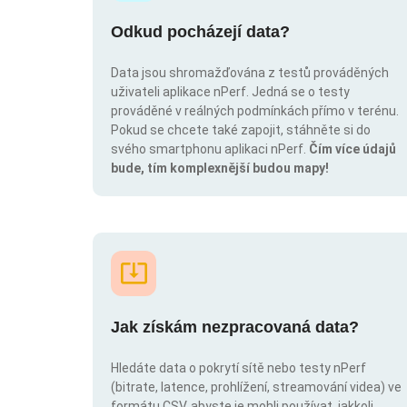
Odkud pocházejí data?
Data jsou shromažďována z testů prováděných
uživateli aplikace nPerf. Jedná se o testy
prováděné v reálných podmínkách přímo v terénu.
Pokud se chcete také zapojit, stáhněte si do
svého smartphonu aplikaci nPerf.
Čím více údajů
bude, tím komplexnější budou mapy!
Jak získám nezpracovaná data?
Hledáte data o pokrytí sítě nebo testy nPerf
(bitrate, latence, prohlížení, streamování videa) ve
formátu CSV, abyste je mohli používat, jakkoli