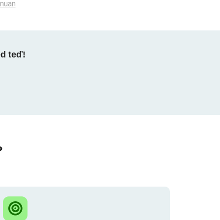
anuan
ed teď!
?