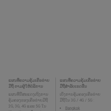
ແຜນທີ່ຄວາມຄຸ້ມເຄືອຂ່າຍ
ແຜນທີ່ຄວາມຄຸ້ມເຄືອຂ່າຍ
ມືຖື ຕາມຜູ້ໃຫ້ບໍລິການ
ມືຖືສໍາລັບເຂດອື່ນ
ແຜນທີ່ນີ້ສະແດງເຖິງການ
ເບິ່ງການຄຸ້ມຄອງເຄືອຂ່າຍ
ຄຸ້ມຄອງຂອງເຄືອຂ່າຍມືຖື
ມືຖືໃນ 3G / 4G / 5G
:
2G, 3G, 4G ແລະ 5G ໃນ
Bangkok