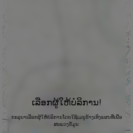
ເລືອກຜູ້ໃຫ້ບໍລິການ!
ກະລຸນາເລືອກຜູ້ໃຫ້ບໍລິການໂດຍໃຊ້ເມນູຂ້າງເທິງແຜນທີ່ເພື່ອ
ສະແດງຂໍ້ມູນ.