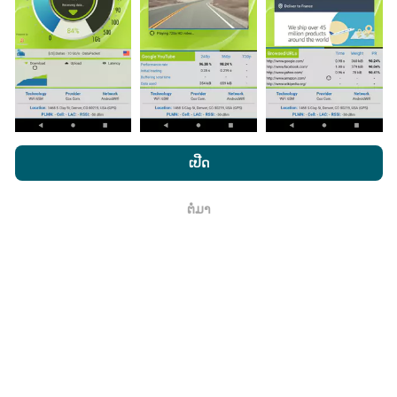
ມີການປັບປຸງແນວໃດ?
ແຜນທີ່ການຄຸ້ມຄອງເຄືອຂ່າຍຖືກອັບເດດໂດຍອັດຕະໂນມັດໂດຍ
bot ທຸກໆຊົ່ວໂມງ. ແຜນທີ່ຄວາມໄວແມ່ນ
ຖືກປັບປຸງທຸກໆ 15 ນາທີ
. ຂໍ້ມູນຖືກສະແດງເປັນເວລາສອງປີ. ຫຼັງຈາກສອງປີ, ຂໍ້ມູນເກົ່າແກ່
ທີ່ສຸດກໍ່ຖືກລຶບອອກຈາກແຜນທີ່ ໜຶ່ງ ຄັ້ງຕໍ່ເດືອນ.
ໂດຍການເຂົ້າເບິ່ງເວັບໄຊທ໌ nPerf.com, ທ່ານຍິນຍອມໃຫ້ພວກເຮົາ
ນະໂຍບາຍຄວາມເປັນສ່ວນຕົວແລະການໃຊ້ຄຸກກີ
ພ້ອມທັງການທົດສອບ
ເປີດ
nPerf ຂອງພວກເຮົາ
ສັນຍາອະນຸຍາດຜູ້ໃຊ້ສຸດທ້າຍ
.
ຕໍ່ມາ
ຕົກ​ລົງ
ມັນມີຄວາມ ໜ້າ ເຊື່ອຖືແລະຖືກຕ້ອງແນວໃດ?
ການທົດສອບແມ່ນ ດຳ ເນີນຢູ່ໃນອຸປະກອນຂອງຜູ້ໃຊ້. ຄວາມ
ແນ່ນອນດ້ານພູມສາດແມ່ນຂື້ນກັບຄຸນນະພາບການຮັບຂອງ
ສັນຍານ GPS ໃນເວລາທີ່ທົດສອບ. ສຳ ລັບຂໍ້ມູນການຄຸ້ມຄອງ,
ພວກເຮົາພຽງແຕ່ເກັບຮັກສາການສອບເສັງທີ່ມີຄວາມລະອຽດ
ສູງສຸດຂອງພູມສັນຖານ
ຄວາມແມ່ນ ຍຳ 50 ແມັດ
. ສຳ ລັບ
ອັດຕາການດາວໂຫລດ, ລະດັບຄວາມໄວນີ້ສູງເຖິງ 200 ແມັດ.