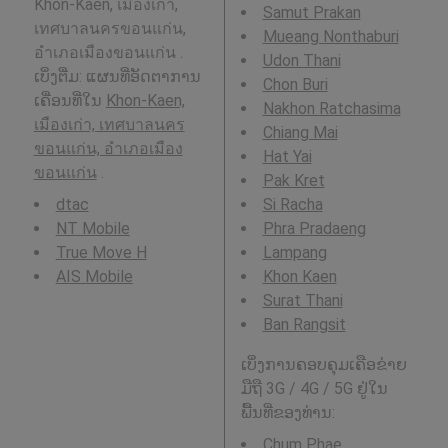
Khon-Kaen, เมืองเก่า,
Samut Prakan
เทศบาลนครขอนแก่น,
Mueang Nonthaburi
อำเภอเมืองขอนแก่น .
Udon Thani
ເບິ່ງຕື່ມ: ແຜນທີ່ອັດຕາການ
Chon Buri
ເຄື່ອນທີ່ໃນ
Khon-Kaen,
Nakhon Ratchasima
เมืองเก่า, เทศบาลนคร
Chiang Mai
ขอนแก่น, อำเภอเมือง
Hat Yai
ขอนแก่น
.
Pak Kret
dtac
Si Racha
NT Mobile
Phra Pradaeng
True Move H
Lampang
AIS Mobile
Khon Kaen
Surat Thani
Ban Rangsit
ເບິ່ງການຄອບຄຸມເຄືອຂ່າຍ
ມືຖື 3G / 4G / 5G ຢູ່ໃນ
ພື້ນທີ່ຂອງທ່ານ:
Chum Phae