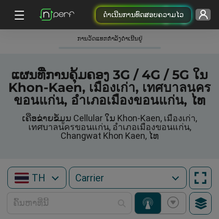
ດຳເນີນການທົດສອບຄວາມໄວ
ການວັດແທກກໍາລັງດໍາເນີນຢູ່
ແຜນທີ່ການຄຸ້ມຄອງ 3G / 4G / 5G ໃນ
Khon-Kaen, เมืองเก่า, เทศบาลนคร
ขอนแก่น, อำเภอเมืองขอนแก่น, ໄທ
ເຄືອຂ່າຍຂໍ້ມູນ Cellular ໃນ Khon-Kaen, เมืองเก่า,
เทศบาลนครขอนแก่น, อำเภอเมืองขอนแก่น,
Changwat Khon Kaen, ໄທ
TH