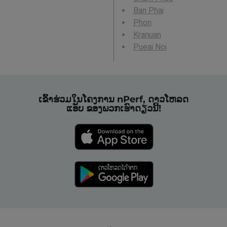
Ban Phai
Phon
Kranuan
Pueai Noi
ເຂົ້າຮ່ວມໃນໂຄງການ nPerf, ດາວໂຫລດ
ແອັບ ຂອງພວກເຮົາດຽວນີ້!