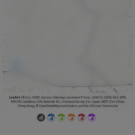
Leaflet
|
© Esri, HERE, Garmin, Intermap, increment P Corp., GEBCO, USGS, FAO, NPS,
NRCAN, GeoBase, IGN, Kadaster NL, Ordnance Survey, Esri Japan, METI, Esri China
(Hong Kong), © OpenStreetMap contributors, and the GIS User Community