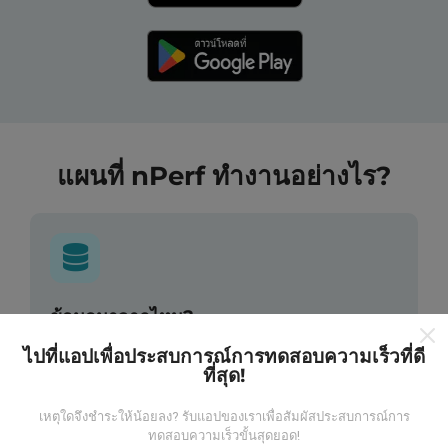
แผนที่ nPerf ทำงานอย่างไร?
ข้อมูลมาจากไหน?
ไปที่แอปเพื่อประสบการณ์การทดสอบความเร็วที่ดี
ข้อมูลนี้ถูกรวบรวมจากการทดสอบที่ดำเนินการโดยผู้ใช้
ที่สุด!
งานแอพ nPerf เป็นการทดสอบที่ทำในสภาพการใช้งาน
จริง ในจุดที่ทดสอบ ถ้าคุณอยากมีส่วนร่วม เพียงคุณดาวน์
เหตุใดจึงชำระให้น้อยลง? รับแอปของเราเพื่อสัมผัสประสบการณ์การ
โหลดแอพ nPerf ลงในสมาร์ทโฟนของคุณ
ยิ่งได้ข้อมูล
ทดสอบความเร็วขั้นสุดยอด!
มากขึ้นเท่าไหร่ แผนที่ที่ได้ก็ยิ่งสมบูรณ์มากขึ้น!