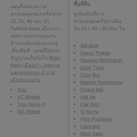
พื้นที่อื่น
แผนที่แสดงความ
ครอบคลุมของเครือข่าย
ดูเพิ่มเติมที่การ
2G, 3G, 4G และ 5G
ครอบคลุมเครือข่ายมือ
ในKhon-Kaen, เมืองเก่า,
ถือ 3G / 4G / 5G ของ ใน
เทศบาลนครขอนแก่น,
:
อำเภอเมืองขอนแก่น ดู
Bangkok
เพิ่มเติมที่ : แผนที่บิตเรต
Samut Prakan
สัญญาณมือถือใน
Khon-
Mueang Nonthaburi
Kaen, เมืองเก่า, เทศบาล
Udon Thani
นครขอนแก่น, อำเภอ
Chon Buri
เมืองขอนแก่น
Nakhon Ratchasima
dtac
Chiang Mai
NT Mobile
Hat Yai
True Move H
Pak Kret
AIS Mobile
Si Racha
Phra Pradaeng
Lampang
Khon Kaen