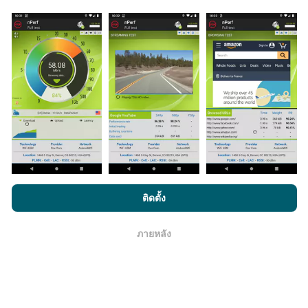
มีการปรับปรุงอย่างไร?
แผนที่แสดงความครอบคลุมมีปรับปรุงข้อมูลโดยบอททุกๆ
ชั่วโมง แผนที่ความเร็ว
ปรับปรุงข้อมูลทุกๆ15นาที
ข้อมูล
แสดงอยู่เป็นเวลาสองปี หลังจากสองปี ข้อมูลที่เก่าที่สุดจะ
ถูกลบออกไปจากแผนที่เดือนละครั้ง
โดยการเรียกดู nPerf.com คุณยอมรับ
นโยบายความเป็นส่วนตัว และ
ติดตั้ง
การใช้คุกกี้
และ
ข้อตกลงในการใช้งาน
สำหรับผู้ใช้การทดสอบ nPerf
ภายหลัง
โอเค
ข้อมูลมีความน่าเชื่อถือ และถูกต้องแค่ไหน?