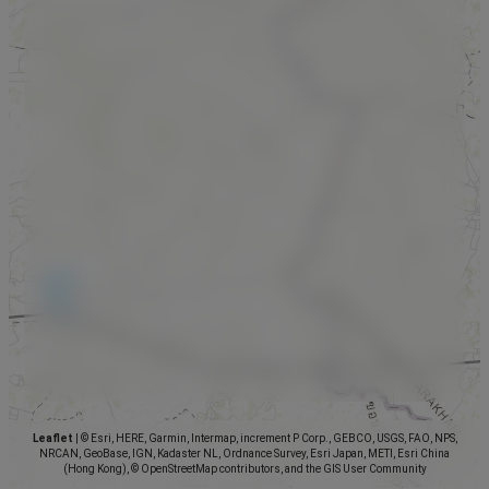
Leaflet
|
© Esri, HERE, Garmin, Intermap, increment P Corp., GEBCO, USGS, FAO, NPS,
NRCAN, GeoBase, IGN, Kadaster NL, Ordnance Survey, Esri Japan, METI, Esri China
(Hong Kong), © OpenStreetMap contributors, and the GIS User Community