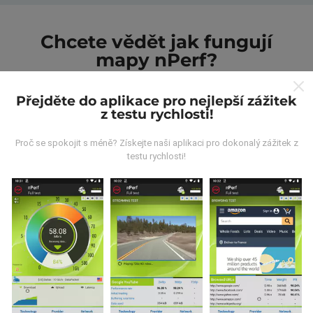
Chcete vědět jak fungují
mapy nPerf?
Přejděte do aplikace pro nejlepší zážitek
z testu rychlosti!
Proč se spokojit s méně? Získejte naši aplikaci pro dokonalý zážitek z
Odkud pocházejí data?
testu rychlosti!
Data jsou shromažďována z testů prováděných
uživateli aplikace nPerf. Jedná se o testy prováděné v
reálných podmínkách přímo v terénu. Pokud se chcete
také zapojit, stáhněte si do svého smartphonu
aplikaci nPerf.
Čím více údajů bude, tím komplexnější
budou mapy!