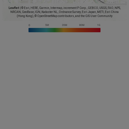
Leaflet
|
© Esri, HERE, Garmin, Intermap, increment P Corp., GEBCO, USGS, FAO, NPS,
NRCAN, GeoBase, IGN, Kadaster NL, Ordnance Survey, Esri Japan, METI, Esri China
(Hong Kong), © OpenStreetMap contributors, and the GIS User Community