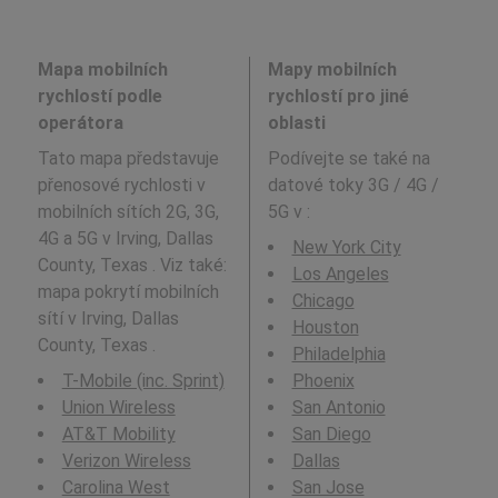
Mapa mobilních
Mapy mobilních
rychlostí podle
rychlostí pro jiné
operátora
oblasti
Tato mapa představuje
Podívejte se také na
přenosové rychlosti v
datové toky 3G / 4G /
mobilních sítích 2G, 3G,
5G v
:
4G a 5G v Irving, Dallas
New York City
County, Texas . Viz také:
Los Angeles
mapa pokrytí mobilních
Chicago
sítí v Irving, Dallas
Houston
County, Texas .
Philadelphia
T-Mobile (inc. Sprint)
Phoenix
Union Wireless
San Antonio
AT&T Mobility
San Diego
Verizon Wireless
Dallas
Carolina West
San Jose