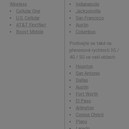
Wireless
Indianapolis
Cellular One
Jacksonville
U.S. Cellular
San Francisco
AT&T FirstNet
Austin
Boost Mobile
Columbus
Podívejte se také na
přenosové rychlosti 3G /
4G / 5G ve vaší oblasti:
Houston
San Antonio
Dallas
Austin
Fort Worth
El Paso
Arlington
Corpus Christi
Plano
Laredo