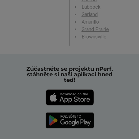
Lubbock
Garland
Amarillo
Grand Prairie
Brownsville
Zúčastněte se projektu nPerf,
stáhněte si naši aplikaci hned
teď!