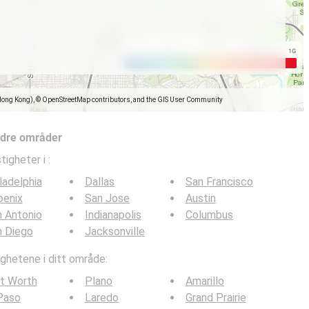
Hong Kong), © OpenStreetMap contributors, and the GIS User Community
ndre områder
tigheter i
:
ladelphia
Dallas
San Francisco
oenix
San Jose
Austin
 Antonio
Indianapolis
Columbus
n Diego
Jacksonville
ghetene i ditt område:
t Worth
Plano
Amarillo
Paso
Laredo
Grand Prairie