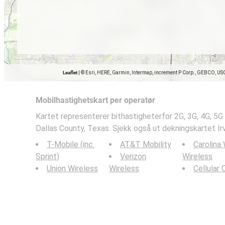
Leaflet
|
© Esri, HERE, Garmin, Intermap, increment P Corp., GEBCO, US
Mobilhastighetskart per operatør
Kartet representerer bithastigheterfor 2G, 3G, 4G, 5G 
Dallas County, Texas. Sjekk også ut dekningskartet Irv
T-Mobile (inc.
AT&T Mobility
Carolina
Sprint)
Verizon
Wireless
Union Wireless
Wireless
Cellular