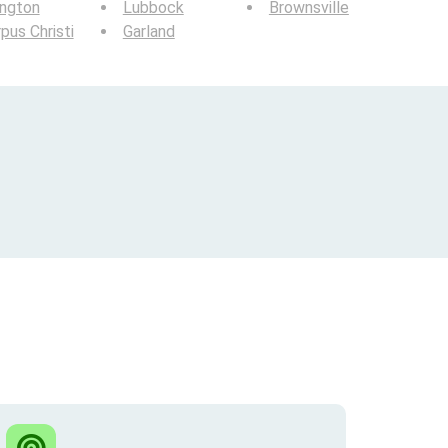
ington
Lubbock
Brownsville
pus Christi
Garland