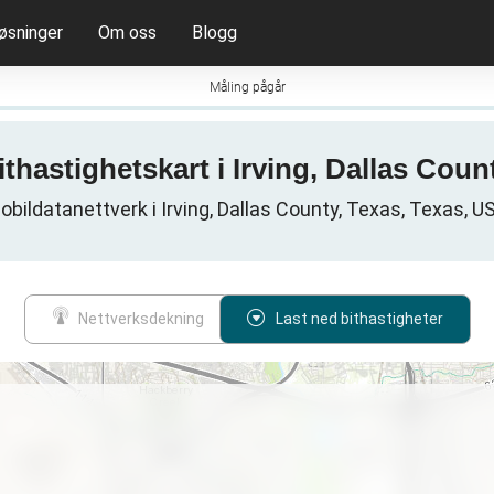
øsninger
Om oss
Blogg
Måling pågår
ithastighetskart i Irving, Dallas Cou
obildatanettverk i Irving, Dallas County, Texas, Texas, U
Nettverksdekning
Last ned bithastigheter