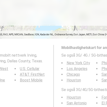
GS, FAO, NPS, NRCAN, GeoBase, IGN, Kadaster NL, Ordnance Survey, Esri Japan, METI, Esri China (
Mobilhastighetskart for a
mobilt nettverk Irving,
Se også 3G/ 4G / 5G-bithas
ing, Dallas County, Texas.
New York City
Phi
 West
U.S. Cellular
Los Angeles
Ph
AT&T FirstNet
Chicago
San
 One
Boost Mobile
Houston
Sa
Se også 3G/4G/5G-bithasti
Houston
For
San Antonio
El 