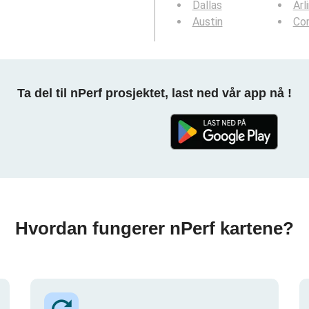
Dallas
Arl
Austin
Cor
Ta del til nPerf prosjektet, last ned vår app nå !
Hvordan fungerer nPerf kartene?