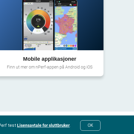
Mobile applikasjoner
Finn ut mer om nPerf-appen på Android og iOS
Perf test
Lisensavtale for sluttbruker
.
OK