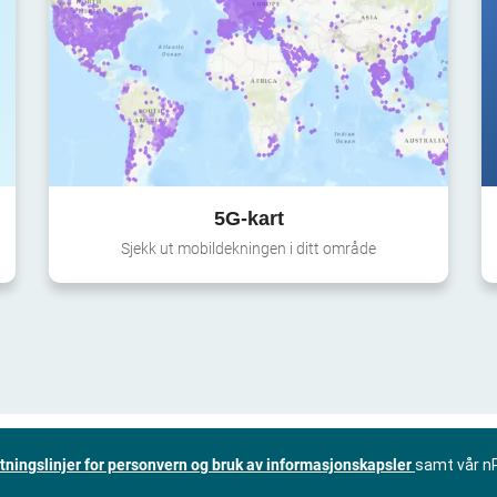
5G-kart
Sjekk ut mobildekningen i ditt område
tningslinjer for personvern og bruk av informasjonskapsler
samt vår n