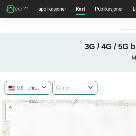
applikasjoner
Kart
Publikasjoner
L
3G / 4G / 5G b
M
US
- United States
+
−