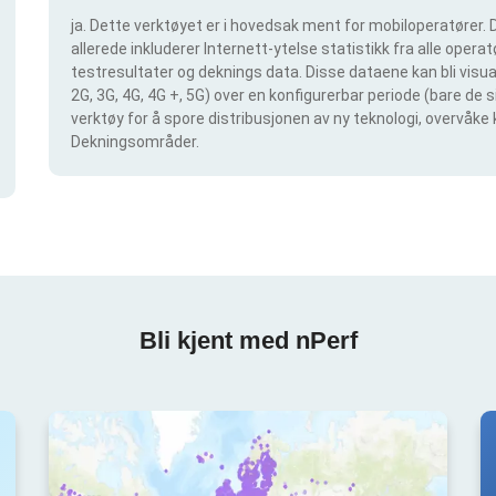
ja. Dette verktøyet er i hovedsak ment for mobiloperatører. D
allerede inkluderer Internett-ytelse statistikk fra alle operatø
testresultater og deknings data. Disse dataene kan bli visual
2G, 3G, 4G, 4G +, 5G) over en konfigurerbar periode (bare de 
verktøy for å spore distribusjonen av ny teknologi, overvåke 
Dekningsområder.
Bli kjent med nPerf