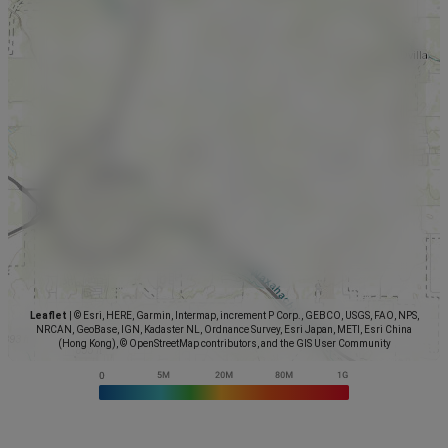
Leaflet
|
© Esri, HERE, Garmin, Intermap, increment P Corp., GEBCO, USGS, FAO, NPS,
NRCAN, GeoBase, IGN, Kadaster NL, Ordnance Survey, Esri Japan, METI, Esri China
(Hong Kong), © OpenStreetMap contributors, and the GIS User Community