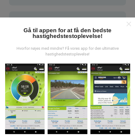
Gå til appen for at få den bedste
hastighedstestoplevelse!
Hvordan foretages opdateringer?
Hvorfor nøjes med mindre? Få vores app for den ultimative
hastighedstestoplevelse!
Netværksdækningskort opdateres automatisk af en
bot hver time. Hastighedskort opdateres
hvert 15.
minut
. Data vises i to år. Efter to år fjernes de ældste
data fra kortene en gang om måneden.
Hvor pålidelig og nøjagtig er det?