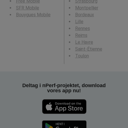
Free Mobile
Strasbourg
SFR Mobile
Montpellier
Bouygues Mobile
Bordeaux
Lille
Rennes
Reims
Le Havre
Saint-Étienne
Toulon
Deltag i nPerf-projektet, download
vores app nu!