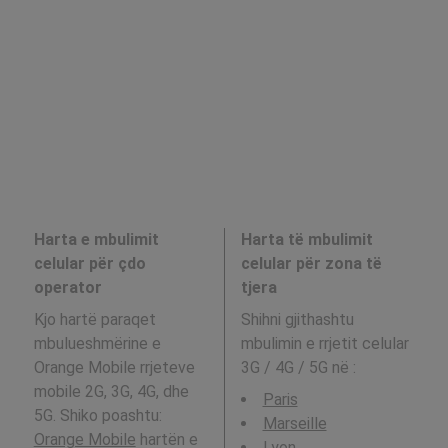
Harta e mbulimit
Harta të mbulimit
celular për çdo
celular për zona të
operator
tjera
Kjo hartë paraqet
Shihni gjithashtu
mbulueshmërine e
mbulimin e rrjetit celular
Orange Mobile rrjeteve
3G / 4G / 5G në
:
mobile 2G, 3G, 4G, dhe
Paris
5G. Shiko poashtu:
Marseille
Orange Mobile
hartën e
Lyon