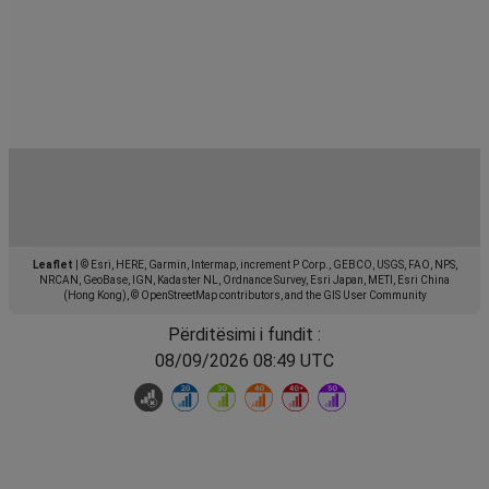
Leaflet
|
© Esri, HERE, Garmin, Intermap, increment P Corp., GEBCO, USGS, FAO, NPS,
NRCAN, GeoBase, IGN, Kadaster NL, Ordnance Survey, Esri Japan, METI, Esri China
(Hong Kong), © OpenStreetMap contributors, and the GIS User Community
Përditësimi i fundit :
08/09/2026 08:49 UTC