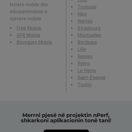
bitrate mobile dhe
Toulouse
mbulueshmërine e
Nice
rrjeteve mobile
Nantes
Free Mobile
Strasbourg
SFR Mobile
Montpellier
Bouygues Mobile
Bordeaux
Lille
Rennes
Reims
Le Havre
Saint-Étienne
Toulon
Merrni pjesë në projektin nPerf,
shkarkoni aplikacionin tonë tani!