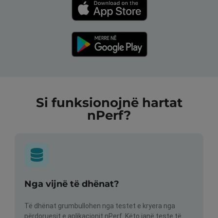
Si funksionojnë hartat
nPerf?
Nga vijnë të dhënat?
Të dhënat grumbullohen nga testet e kryera nga
përdoruesit e aplikacionit nPerf. Këto janë teste të