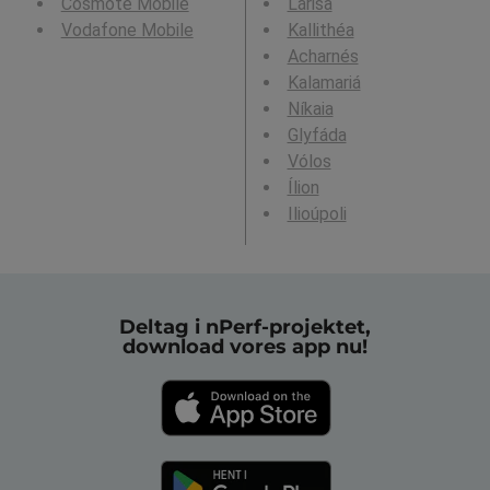
Cosmote Mobile
Lárisa
Vodafone Mobile
Kallithéa
Acharnés
Kalamariá
Níkaia
Glyfáda
Vólos
Ílion
Ilioúpoli
Deltag i nPerf-projektet,
download vores app nu!