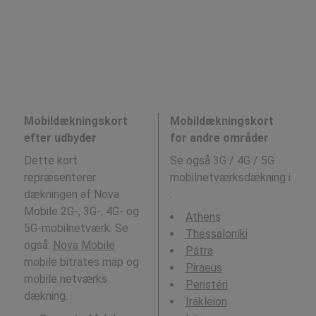
Mobildækningskort
Mobildækningskort
efter udbyder
for andre områder
Dette kort
Se også 3G / 4G / 5G
repræsenterer
mobilnetværksdækning i
dækningen af Nova
:
Mobile 2G-, 3G-, 4G- og
Athens
5G-mobilnetværk. Se
Thessaloníki
også:
Nova Mobile
Pátra
mobile bitrates map og
Piraeus
mobile netværks
Peristéri
dækning.
Irákleion