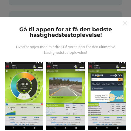
Gå til appen for at få den bedste
hastighedstestoplevelse!
Hvordan foretages opdateringer?
Hvorfor nøjes med mindre? Få vores app for den ultimative
hastighedstestoplevelse!
Netværksdækningskort opdateres automatisk af en
bot hver time. Hastighedskort opdateres
hvert 15.
minut
. Data vises i to år. Efter to år fjernes de ældste
data fra kortene en gang om måneden.
Hvor pålidelig og nøjagtig er det?