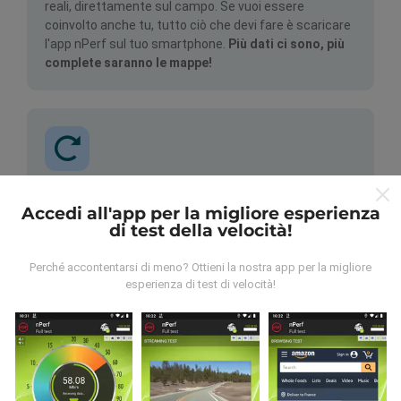
reali, direttamente sul campo. Se vuoi essere
coinvolto anche tu, tutto ciò che devi fare è scaricare
l'app nPerf sul tuo smartphone.
Più dati ci sono, più
complete saranno le mappe!
Come vengono fatti gli
Accedi all'app per la migliore esperienza
aggiornamenti?
di test della velocità!
Le mappe di copertura della rete vengono aggiornate
Perché accontentarsi di meno? Ottieni la nostra app per la migliore
automaticamente da un bot ogni ora. Le mappe della
esperienza di test di velocità!
velocità sono
aggiornate ogni 15 minuti
. I dati
vengono visualizzati per due anni. Dopo due anni, i dati
più vecchi vengono rimossi dalle mappe una volta al
mese.