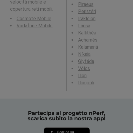
velocità mobile e
Piraeus
copertura reti mobili.
Peristéri
Cosmote Mobile
Irákleion
Vodafone Mobile
Lárisa
Kallithéa
Acharnés
Kalamariá
Níkaia
Glyfáda
Vólos
Ílion
Ilioúpoli
Partecipa al progetto nPerf,
scarica subito la nostra app!