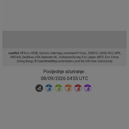
Leaflet
|
© Esri, HERE, Garmin, Intermap, increment P Corp., GEBCO, USGS, FAO, NPS,
NRCAN, GeoBase, IGN, Kadaster NL, Ordnance Survey, Esri Japan, METI, Esri China
(Hong Kong), © OpenStreetMap contributors, and the GIS User Community
Posljednje ažuriranje :
08/09/2026 04:55 UTC