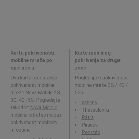
Karta pokrivenosti
Karte mobilnog
mobilne mreže po
pokrivanja za druge
operateru
zone
Ova karta predstavlja
Pogledajte i pokrivenost
pokrivenost mobilne
mobilne mreže 3G / 4G /
mreže Nova Mobile 2G,
5G u
:
3G, 4G i 5G. Pogledajte
Athens
također:
Nova Mobile
Thessaloníki
mobilnu bitrates mapu i
Pátra
pokrivenost mobilnim
Piraeus
mrežama.
Peristéri