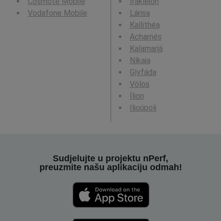
Cosmote Mobile
Irákleion
Vodafone Mobile
Lárisa
Kallithéa
Acharnés
Kalamariá
Níkaia
Glyfáda
Vólos
Ílion
Ilioúpoli
Sudjelujte u projektu nPerf,
preuzmite našu aplikaciju odmah!