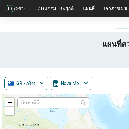
โปรแกรม ประยุกต์
แผนที่
เอกสารเผยแ
แผนที่ค
GR
- กรีซ
Nova Mobile
+
−