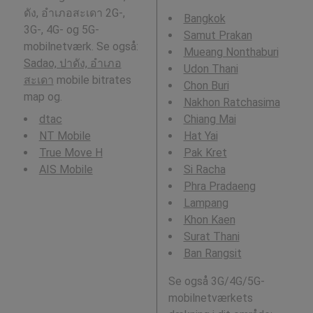
ดัง, อำเภอสะเดา 2G-,
Bangkok
3G-, 4G- og 5G-
Samut Prakan
mobilnetværk. Se også:
Mueang Nonthaburi
Sadao, ปาดัง, อำเภอ
Udon Thani
สะเดา
mobile bitrates
Chon Buri
map og.
Nakhon Ratchasima
dtac
Chiang Mai
NT Mobile
Hat Yai
True Move H
Pak Kret
AIS Mobile
Si Racha
Phra Pradaeng
Lampang
Khon Kaen
Surat Thani
Ban Rangsit
Se også 3G/4G/5G-
mobilnetværkets