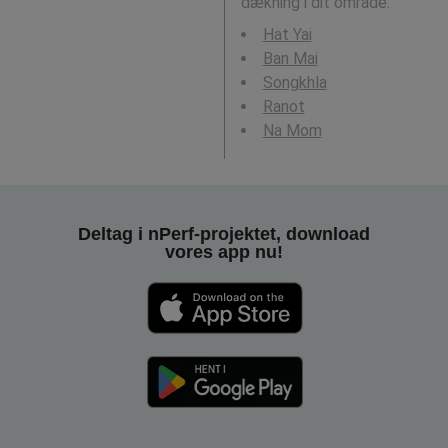
dækning i dit område:
Hat Yai
Ban Mai
Songkhla
Ranot
Na Mom
Deltag i nPerf-projektet, download
vores app nu!