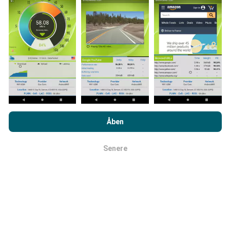
Hvordan foretages opdateringer?
Netværksdækningskort opdateres automatisk af en
bot hver time. Hastighedskort opdateres
hvert 15.
minut
. Data vises i to år. Efter to år fjernes de ældste
data fra kortene en gang om måneden.
Ved at browse nPerf.com accepterer du vores
politik om
beskyttelse af personlige oplysninger og cookies
samt vores
Åben
nPerf-test
slutbrugerlicensaftale
.
Senere
Okay
Hvor pålidelig og nøjagtig er det?
Tests udføres på brugernes enheder.
Geolocationpræcision afhænger af
modtagelseskvaliteten af GPS-signalet på
testtidspunktet. For dækningsdata opretholder vi kun