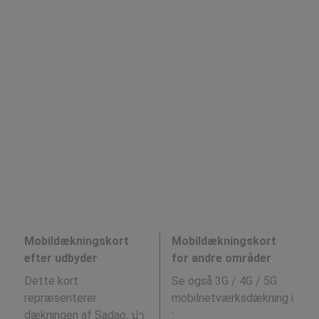
Mobildækningskort
Mobildækningskort
efter udbyder
for andre områder
Dette kort
Se også 3G / 4G / 5G
repræsenterer
mobilnetværksdækning i
dækningen af Sadao, ปา
: