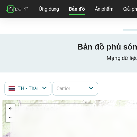
Ứng dụng
Bản đồ
Ấn phẩm
Giải p
Bản đồ phủ sóng
Mạng dữ liệ
TH
- Thái Lan
+
−