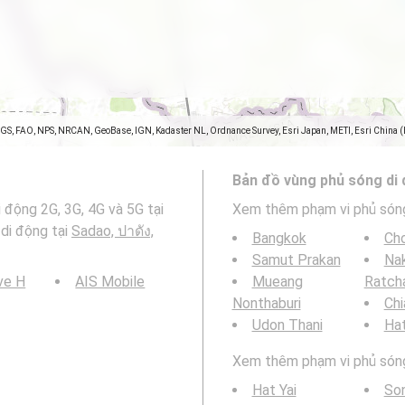
SGS, FAO, NPS, NRCAN, GeoBase, IGN, Kadaster NL, Ordnance Survey, Esri Japan, METI, Esri China 
Bản đồ vùng phủ sóng di
 động 2G, 3G, 4G và 5G tại
Xem thêm phạm vi phủ són
di động tại
Sadao, ปาดัง,
Bangkok
Cho
Samut Prakan
Na
ve H
AIS Mobile
Mueang
Ratch
Nonthaburi
Chi
Udon Thani
Hat
Xem thêm phạm vi phủ sóng 
Hat Yai
So