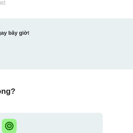
not
ay bây giờ!
ộng?