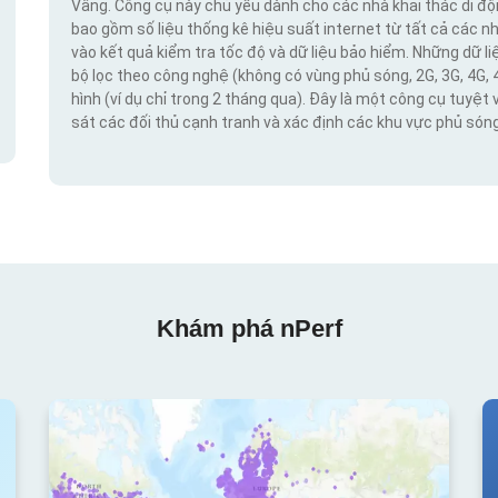
Vâng. Công cụ này chủ yếu dành cho các nhà khai thác di đ
bao gồm số liệu thống kê hiệu suất internet từ tất cả các n
vào kết quả kiểm tra tốc độ và dữ liệu bảo hiểm. Những dữ l
bộ lọc theo công nghệ (không có vùng phủ sóng, 2G, 3G, 4G, 
hình (ví dụ chỉ trong 2 tháng qua). Đây là một công cụ tuyệt 
sát các đối thủ cạnh tranh và xác định các khu vực phủ sóng
Khám phá nPerf