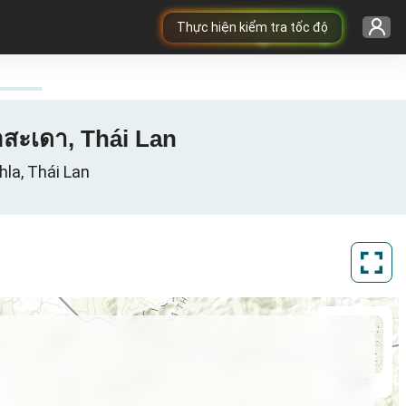
Thực hiện kiểm tra tốc độ
อสะเดา, Thái Lan
la, Thái Lan
ArcGIS