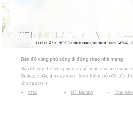
Leaflet
|
© Esri, HERE, Garmin, Intermap, increment P Corp., GEBCO, U
Bản đồ vùng phủ sóng di động theo nhà mạng
Bản đồ này thể hiện phạm vi phủ sóng của các mạng di
Sadao, ปาดัง, อำเภอสะเดา . Xem thêm: bản đồ tốc độ 
อำเภอสะเดา
.
dtac
NT Mobile
True Mo