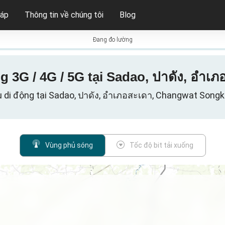
háp
Thông tin về chúng tôi
Blog
Đang đo lường
 3G / 4G / 5G tại Sadao, ปาดัง, อำเภ
u di động tại Sadao, ปาดัง, อำเภอสะเดา, Changwat Songkh
Vùng phủ sóng
Tốc độ bit tải xuống