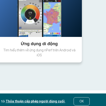
Ứng dụng di động
Tìm hiểu thêm về ứng dụng nPerf trên Android và
iOS
 tôi
Thỏa thuận cấp phép người dùng cuối
.
OK