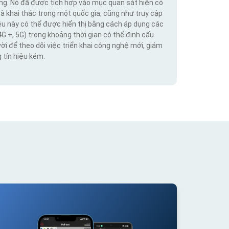
ộng. Nó đã được tích hợp vào mục quan sát hiện có
hà khai thác trong một quốc gia, cũng như truy cập
iệu này có thể được hiển thị bằng cách áp dụng các
4G +, 5G) trong khoảng thời gian có thể định cấu
vời để theo dõi việc triển khai công nghệ mới, giám
 tín hiệu kém.