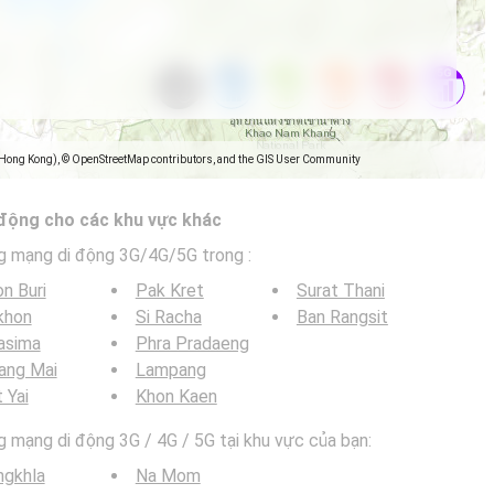
(Hong Kong), © OpenStreetMap contributors, and the GIS User Community
 động cho các khu vực khác
g mạng di động 3G/4G/5G trong
:
n Buri
Pak Kret
Surat Thani
khon
Si Racha
Ban Rangsit
asima
Phra Pradaeng
ang Mai
Lampang
 Yai
Khon Kaen
mạng di động 3G / 4G / 5G tại khu vực của bạn:
ngkhla
Na Mom