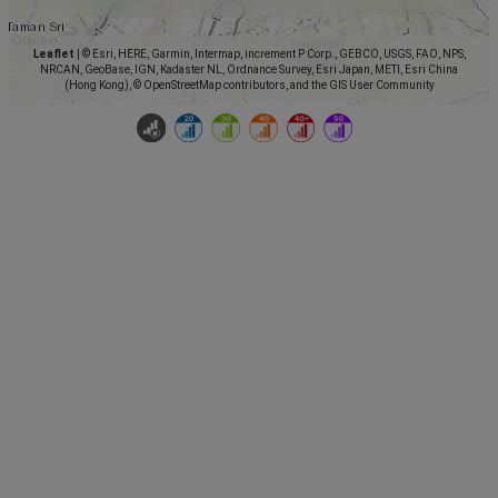
Leaflet
|
© Esri, HERE, Garmin, Intermap, increment P Corp., GEBCO, USGS, FAO, NPS,
NRCAN, GeoBase, IGN, Kadaster NL, Ordnance Survey, Esri Japan, METI, Esri China
(Hong Kong), © OpenStreetMap contributors, and the GIS User Community