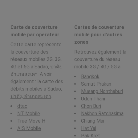
Carte de couverture
Cartes de couverture
mobile par opérateur
mobile pour d'autres
zones
Cette carte représente
la couverture des
Retrouvez également la
réseaux mobiles 2G, 3G,
couverture du réseau
4G et 5G à Sadao, ปาดัง,
mobile 3G / 4G / 5G à
:
อำเภอสะเดา. A voir
Bangkok
également : la carte des
Samut Prakan
débits mobiles à
Sadao,
Mueang Nonthaburi
ปาดัง, อำเภอสะเดา
.
Udon Thani
dtac
Chon Buri
NT Mobile
Nakhon Ratchasima
True Move H
Chiang Mai
AIS Mobile
Hat Yai
Pak Kret