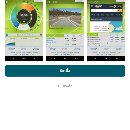
มีการปรับปรุงอย่างไร?
แผนที่แสดงความครอบคลุมมีปรับปรุงข้อมูลโดยบอททุกๆ
ชั่วโมง แผนที่ความเร็ว
ปรับปรุงข้อมูลทุกๆ15นาที
ข้อมูล
แสดงอยู่เป็นเวลาสองปี หลังจากสองปี ข้อมูลที่เก่าที่สุดจะ
ถูกลบออกไปจากแผนที่เดือนละครั้ง
โดยการเรียกดู nPerf.com คุณยอมรับ
นโยบายความเป็นส่วนตัว และ
ติดตั้ง
การใช้คุกกี้
และ
ข้อตกลงในการใช้งาน
สำหรับผู้ใช้การทดสอบ nPerf
ภายหลัง
โอเค
ข้อมูลมีความน่าเชื่อถือ และถูกต้องแค่ไหน?
การทดสอบจะดำเนินการในอุปกรณ์ของผู้ใช้ ความแม่นยำ
ของพิกัดภูมิศาสตร์ขึ้นอยู่กับคุณภาพการรับสัญญาณ GPS
ในขณะที่ทำการทดสอบ สำหรับข้อมูลความครอบคลุม เรา