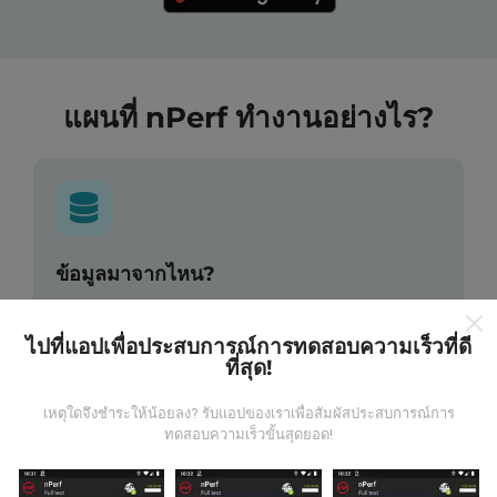
แผนที่ nPerf ทำงานอย่างไร?
ข้อมูลมาจากไหน?
ข้อมูลนี้ถูกรวบรวมจากการทดสอบที่ดำเนินการโดยผู้ใช้
ไปที่แอปเพื่อประสบการณ์การทดสอบความเร็วที่ดี
งานแอพ nPerf เป็นการทดสอบที่ทำในสภาพการใช้งาน
ที่สุด!
จริง ในจุดที่ทดสอบ ถ้าคุณอยากมีส่วนร่วม เพียงคุณดาวน์
โหลดแอพ nPerf ลงในสมาร์ทโฟนของคุณ
ยิ่งได้ข้อมูล
เหตุใดจึงชำระให้น้อยลง? รับแอปของเราเพื่อสัมผัสประสบการณ์การ
มากขึ้นเท่าไหร่ แผนที่ที่ได้ก็ยิ่งสมบูรณ์มากขึ้น!
ทดสอบความเร็วขั้นสุดยอด!