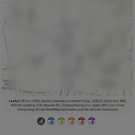
Leaflet
|
© Esri, HERE, Garmin, Intermap, increment P Corp., GEBCO, USGS, FAO, NPS,
NRCAN, GeoBase, IGN, Kadaster NL, Ordnance Survey, Esri Japan, METI, Esri China
(Hong Kong), © OpenStreetMap contributors, and the GIS User Community