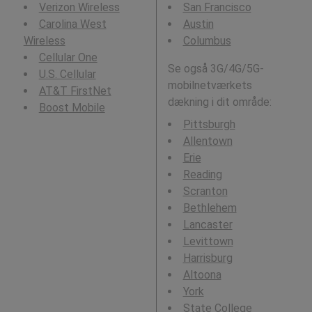
Verizon Wireless
San Francisco
Carolina West
Austin
Wireless
Columbus
Cellular One
Se også 3G/4G/5G-
U.S. Cellular
mobilnetværkets
AT&T FirstNet
dækning i dit område:
Boost Mobile
Pittsburgh
Allentown
Erie
Reading
Scranton
Bethlehem
Lancaster
Levittown
Harrisburg
Altoona
York
State College