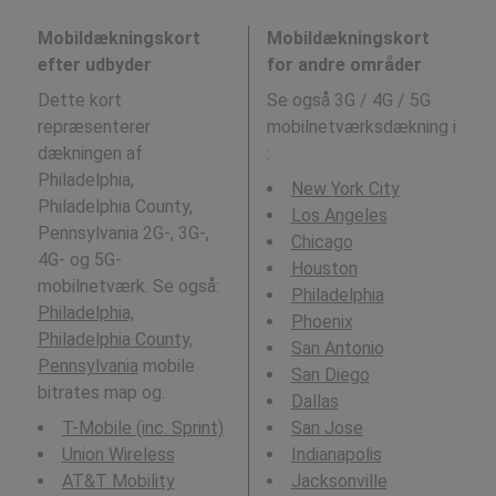
Mobildækningskort
Mobildækningskort
efter udbyder
for andre områder
Dette kort
Se også 3G / 4G / 5G
repræsenterer
mobilnetværksdækning i
dækningen af
:
Philadelphia,
New York City
Philadelphia County,
Los Angeles
Pennsylvania 2G-, 3G-,
Chicago
4G- og 5G-
Houston
mobilnetværk. Se også:
Philadelphia
Philadelphia,
Phoenix
Philadelphia County,
San Antonio
Pennsylvania
mobile
San Diego
bitrates map og.
Dallas
T-Mobile (inc. Sprint)
San Jose
Union Wireless
Indianapolis
AT&T Mobility
Jacksonville