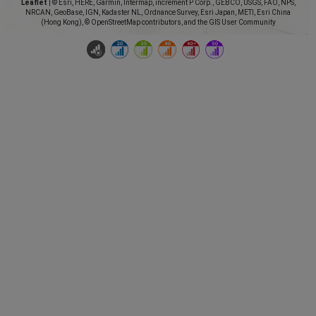
Leaflet
|
© Esri, HERE, Garmin, Intermap, increment P Corp., GEBCO, USGS, FAO, NPS,
NRCAN, GeoBase, IGN, Kadaster NL, Ordnance Survey, Esri Japan, METI, Esri China
(Hong Kong), © OpenStreetMap contributors, and the GIS User Community