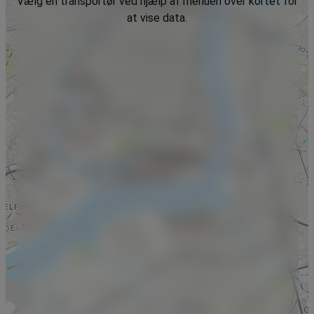
Vælg en transportør ved hjælp af menuen over kortet for
at vise data.