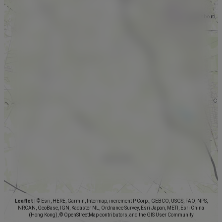
Leaflet
|
© Esri, HERE, Garmin, Intermap, increment P Corp., GEBCO, USGS, FAO, NPS,
NRCAN, GeoBase, IGN, Kadaster NL, Ordnance Survey, Esri Japan, METI, Esri China
(Hong Kong), © OpenStreetMap contributors, and the GIS User Community