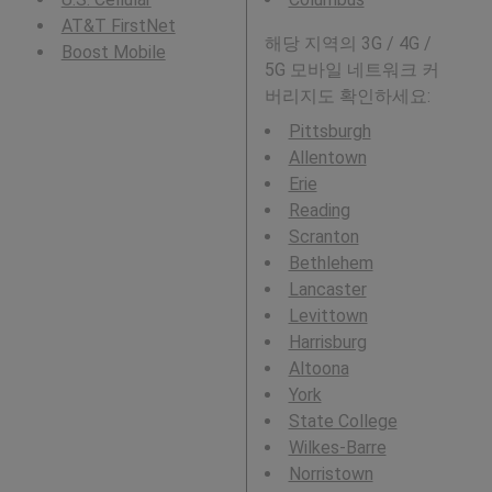
AT&T FirstNet
해당 지역의 3G / 4G /
Boost Mobile
5G 모바일 네트워크 커
버리지도 확인하세요:
Pittsburgh
Allentown
Erie
Reading
Scranton
Bethlehem
Lancaster
Levittown
Harrisburg
Altoona
York
State College
Wilkes-Barre
Norristown