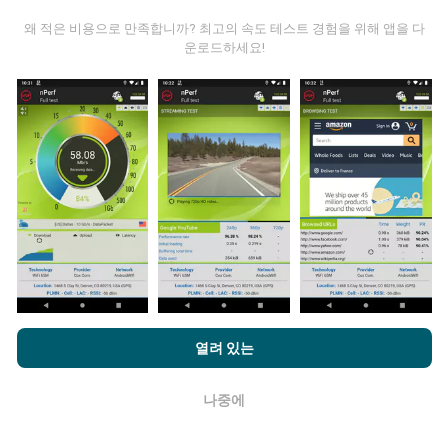
왜 적은 비용으로 만족합니까? 최고의 속도 테스트 경험을 위해 앱을 다
운로드하세요!
데이터는 어디에서 왔습니까?
데이터는 nPerf 앱 사용자가 수행한 테스트에서 수집됩니
다. 실제 현장에서 실제 조건에서 수행되는 테스트입니다.
참여하고 싶다면 nPerf 앱을 스마트폰에 다운로드 하면됩
니다.
데이터가 많을수록 지도는 더 광범위해질 것입니다!
nPerf.com을 탐색하면 귀하는
개인 정보 및 쿠키 사용 정책
및 저희
열려 있는
업데이트는 어떻게 이루어지나요?
의 nPerf 테스트
최종 사용자 라이센스 계약
에 동의할 수 있습니다.
나중에
네트워크 범위 지도는 1 시간마다 봇에 의해 자동으로 업
확인
데이트됩니다. 스피드 지도는
15 분마다 업데이트
됩니다.
데이터는 2년 동안 표시됩니다. 2년 후, 가장 오래된 데이