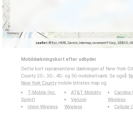
Leaflet
|
© Esri, HERE, Garmin, Intermap, increment P Corp., GEBCO, U
Mobildækningskort efter udbyder
Dette kort repræsenterer dækningen af New-York-Cit
County 2G-, 3G-, 4G- og 5G-mobilnetværk. Se også:
Ne
New York County
mobile bitrates map og.
T-Mobile (inc.
AT&T Mobility
Carolina
Sprint)
Verizon
Wireless
Union Wireless
Wireless
Cellular