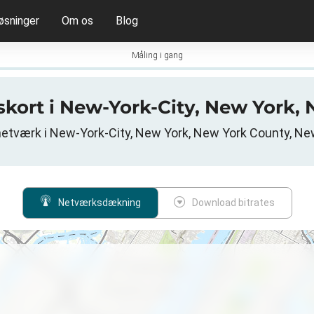
øsninger
Om os
Blog
Måling i gang
skort i New-York-City, New York,
etværk i New-York-City, New York, New York County, Ne
Netværksdækning
Download bitrates