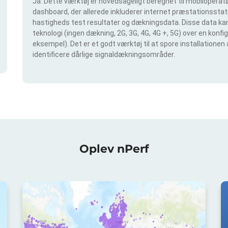
Ja. Dette værktøj er hovedsageligt beregnet til mobiloperatør
dashboard, der allerede inkluderer internet præstationsstatis
hastigheds test resultater og dækningsdata. Disse data kan 
teknologi (ingen dækning, 2G, 3G, 4G, 4G +, 5G) over en konf
eksempel). Det er et godt værktøj til at spore installationen
identificere dårlige signaldækningsområder.
Oplev nPerf