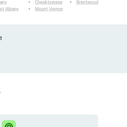
bany
Cheektowaga
Brentwood
st Albany
Mount Vernon
!
?