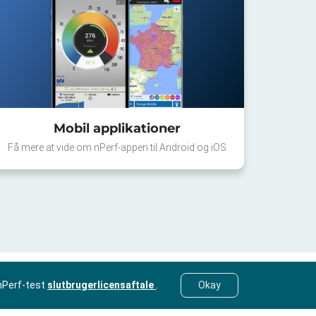
Mobil applikationer
Få mere at vide om nPerf-appen til Android og iOS
nPerf-test
slutbrugerlicensaftale
.
Okay