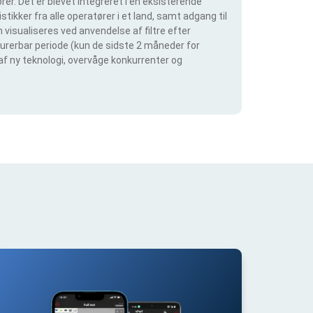
er. Det er blevet integreret i en eksisterende
tikker fra alle operatører i et land, samt adgang til
visualiseres ved anvendelse af filtre efter
igurerbar periode (kun de sidste 2 måneder for
 af ny teknologi, overvåge konkurrenter og