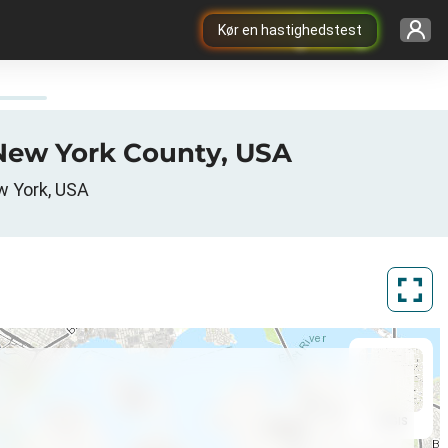
Kør en hastighedstest
 New York County, USA
w York, USA
ArcGIS