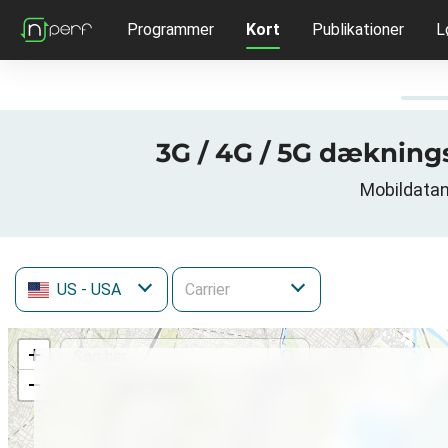
Programmer
Kort
Publikationer
L
3G / 4G / 5G dækning
Mobildatan
US
- USA
+
−