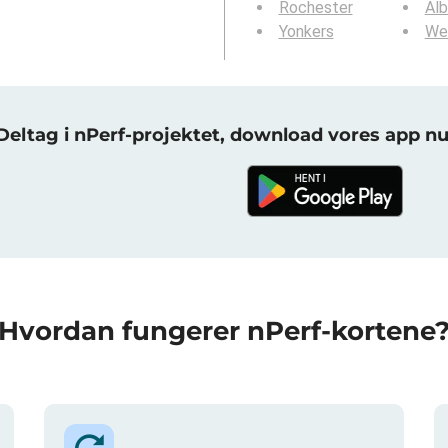
Rochester
Al
Yonkers
We
Deltag i nPerf-projektet, download vores app nu
Hvordan fungerer nPerf-kortene