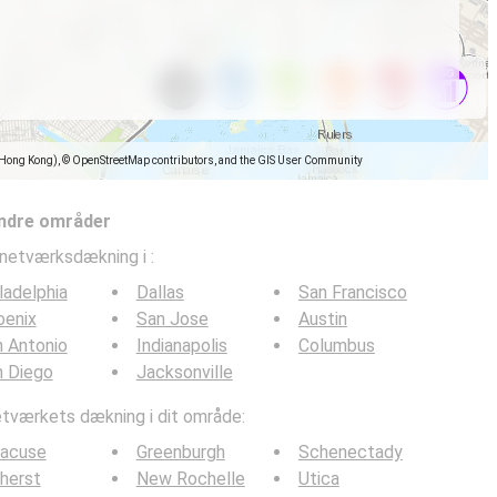
(Hong Kong), © OpenStreetMap contributors, and the GIS User Community
ndre områder
lnetværksdækning i
:
ladelphia
Dallas
San Francisco
oenix
San Jose
Austin
 Antonio
Indianapolis
Columbus
n Diego
Jacksonville
værkets dækning i dit område:
racuse
Greenburgh
Schenectady
herst
New Rochelle
Utica