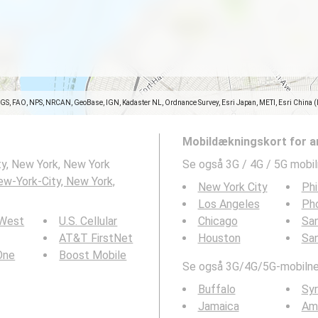
SGS, FAO, NPS, NRCAN, GeoBase, IGN, Kadaster NL, Ordnance Survey, Esri Japan, METI, Esri China 
Mobildækningskort for a
y, New York, New York
Se også 3G / 4G / 5G mobi
w-York-City, New York,
New York City
Phi
Los Angeles
Ph
 West
U.S. Cellular
Chicago
San
AT&T FirstNet
Houston
Sa
 One
Boost Mobile
Se også 3G/4G/5G-mobilnet
Buffalo
Sy
Jamaica
Am