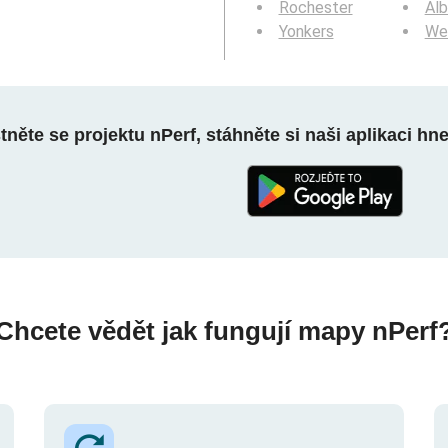
Rochester
Al
Yonkers
We
něte se projektu nPerf, stáhněte si naši aplikaci hn
Chcete vědět jak fungují mapy nPerf