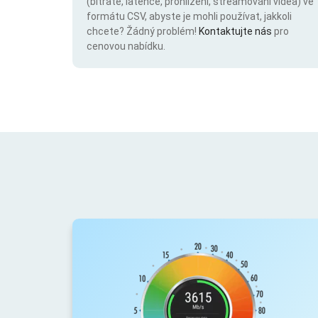
(bitrate, latence, prohlížení, streamování videa) ve
formátu CSV, abyste je mohli používat, jakkoli
chcete? Žádný problém!
Kontaktujte nás
pro
cenovou nabídku.