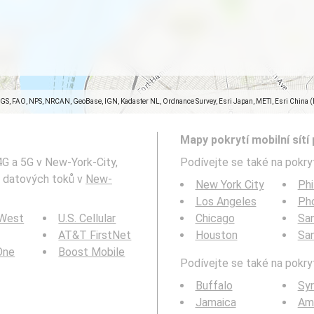
SGS, FAO, NPS, NRCAN, GeoBase, IGN, Kadaster NL, Ordnance Survey, Esri Japan, METI, Esri China 
Mapy pokrytí mobilní sítí 
4G a 5G v New-York-City,
Podívejte se také na pokryt
h datových toků v
New-
New York City
Phi
Los Angeles
Ph
 West
U.S. Cellular
Chicago
San
AT&T FirstNet
Houston
Sa
 One
Boost Mobile
Podívejte se také na pokryt
Buffalo
Sy
Jamaica
Am