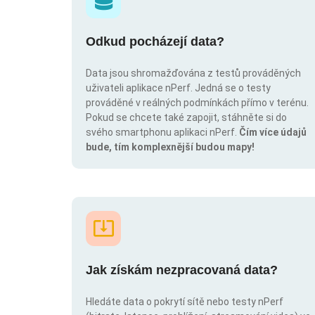
Odkud pocházejí data?
Data jsou shromažďována z testů prováděných
uživateli aplikace nPerf. Jedná se o testy
prováděné v reálných podmínkách přímo v terénu.
Pokud se chcete také zapojit, stáhněte si do
svého smartphonu aplikaci nPerf.
Čím více údajů
bude, tím komplexnější budou mapy!
Jak získám nezpracovaná data?
Hledáte data o pokrytí sítě nebo testy nPerf