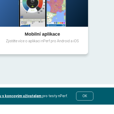
Mobilní aplikace
Zjistěte více o aplikaci nPerf pro Android a iOS
u s koncovým uživatelem
pro testy nPerf.
OK