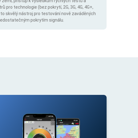
v zemi, přístup k výsledkům rychlých testů a
trů pro technologie (bez pokrytí, 2G, 3G, 4G, 4G+,
 to skvělý nástroj pro testování nově zaváděných
s nedostatečným pokrytím signálu.