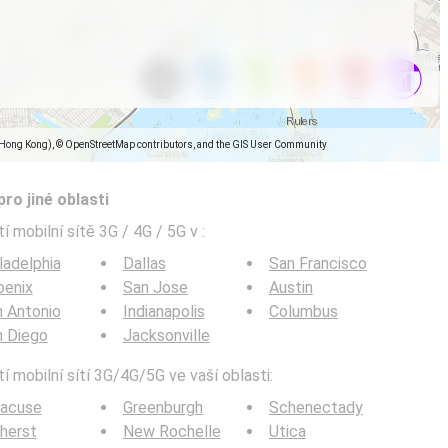
(Hong Kong), © OpenStreetMap contributors, and the GIS User Community
pro jiné oblasti
í mobilní sítě 3G / 4G / 5G v
:
ladelphia
Dallas
San Francisco
oenix
San Jose
Austin
 Antonio
Indianapolis
Columbus
n Diego
Jacksonville
í mobilní sítí 3G/4G/5G ve vaší oblasti:
racuse
Greenburgh
Schenectady
herst
New Rochelle
Utica