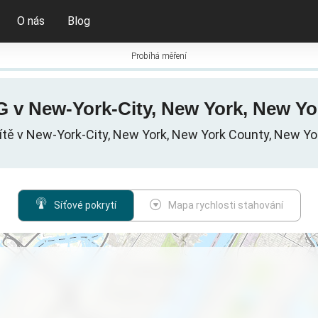
O nás
Blog
Probíhá měření
5G v New-York-City, New York, New Yo
ítě v New-York-City, New York, New York County, New Yo
Síťové pokrytí
Mapa rychlosti stahování