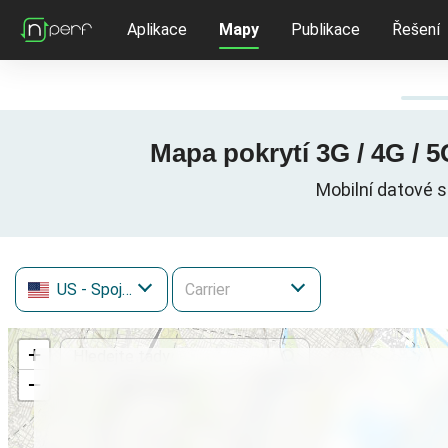
Aplikace
Mapy
Publikace
Řešení
Mapa pokrytí 3G / 4G / 
Mobilní datové s
US
- Spojené státy
+
−