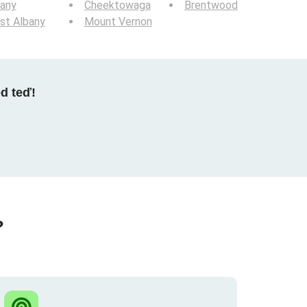
bany
Cheektowaga
Brentwood
st Albany
Mount Vernon
ed teď!
?