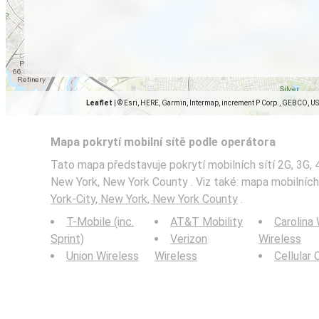
Leaflet
|
© Esri, HERE, Garmin, Intermap, increment P Corp., GEBCO, U
Mapa pokrytí mobilní sítě podle operátora
Tato mapa představuje pokrytí mobilních sítí 2G, 3G, 
New York, New York County . Viz také: mapa mobilníc
York-City, New York, New York County
.
T-Mobile (inc.
AT&T Mobility
Carolina
Sprint)
Verizon
Wireless
Union Wireless
Wireless
Cellular