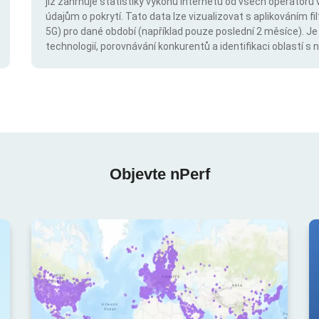
již zahrnuje statistiky výkonu internetu od všech operátorů 
údajům o pokrytí. Tato data lze vizualizovat s aplikováním fil
5G) pro dané období (například pouze poslední 2 měsíce). Je
technologií, porovnávání konkurentů a identifikaci oblastí 
Objevte nPerf