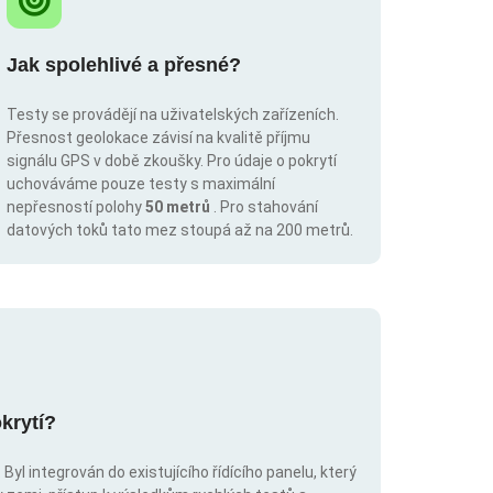
Jak spolehlivé a přesné?
Testy se provádějí na uživatelských zařízeních.
Přesnost geolokace závisí na kvalitě příjmu
signálu GPS v době zkoušky. Pro údaje o pokrytí
uchováváme pouze testy s maximální
nepřesností polohy
50 metrů
. Pro stahování
datových toků tato mez stoupá až na 200 metrů.
krytí?
Byl integrován do existujícího řídícího panelu, který