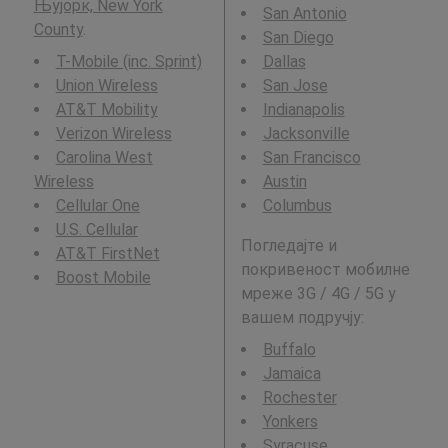
Њујорк, New York
San Antonio
County
.
San Diego
T-Mobile (inc. Sprint)
Dallas
Union Wireless
San Jose
AT&T Mobility
Indianapolis
Verizon Wireless
Jacksonville
Carolina West
San Francisco
Wireless
Austin
Cellular One
Columbus
U.S. Cellular
Погледајте и
AT&T FirstNet
покривеност мобилне
Boost Mobile
мреже 3G / 4G / 5G у
вашем подручју:
Buffalo
Jamaica
Rochester
Yonkers
Syracuse