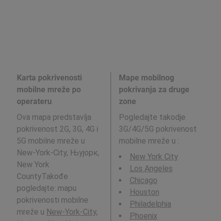
Karta pokrivenosti
Mape mobilnog
mobilne mreže po
pokrivanja za druge
operateru
zone
Ova mapa predstavlja
Pogledajte takodje
pokrivenost 2G, 3G, 4G i
3G/4G/5G pokrivenost
5G mobilne mreže u
mobilne mreže u
:
New-York-City, Њујорк,
New York City
New York
Los Angeles
CountyTakođe
Chicago
pogledajte: mapu
Houston
pokrivenosti mobilne
Philadelphia
mreže u
New-York-City,
Phoenix