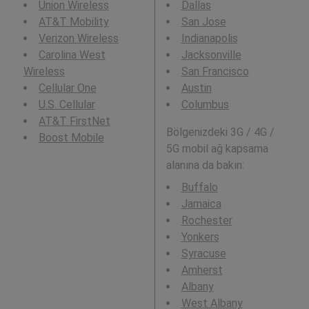
Union Wireless
Dallas
AT&T Mobility
San Jose
Verizon Wireless
Indianapolis
Carolina West
Jacksonville
Wireless
San Francisco
Cellular One
Austin
U.S. Cellular
Columbus
AT&T FirstNet
Bölgenizdeki 3G / 4G /
Boost Mobile
5G mobil ağ kapsama
alanına da bakın:
Buffalo
Jamaica
Rochester
Yonkers
Syracuse
Amherst
Albany
West Albany