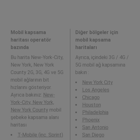
Mobil kapsama
Diğer bölgeler için
haritası operatör
mobil kapsama
bazında
haritaları
Bu harita New-York-City,
Ayrıca,
içindeki 3G / 4G /
New York, New York
5G mobil ağ kapsamına
County 2G, 3G, 4G ve 5G
bakın :
mobil ağlarının bit
New York City
hızlarını gösteriyor.
Los Angeles
Ayrıca bakınız:
New-
Chicago
York-City, New York,
Houston
New York County
mobil
Philadelphia
şebeke kapsama alanı
Phoenix
haritası
San Antonio
T-Mobile (inc. Sprint)
San Diego