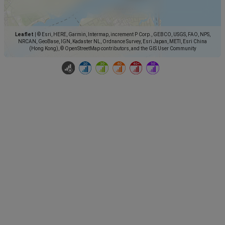
Leaflet
|
© Esri, HERE, Garmin, Intermap, increment P Corp., GEBCO, USGS, FAO, NPS,
NRCAN, GeoBase, IGN, Kadaster NL, Ordnance Survey, Esri Japan, METI, Esri China
(Hong Kong), © OpenStreetMap contributors, and the GIS User Community