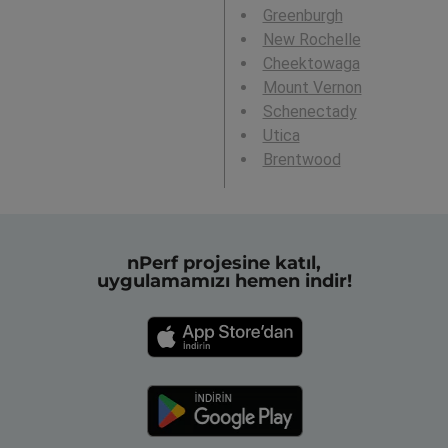
Greenburgh
New Rochelle
Cheektowaga
Mount Vernon
Schenectady
Utica
Brentwood
nPerf projesine katıl,
uygulamamızı hemen indir!