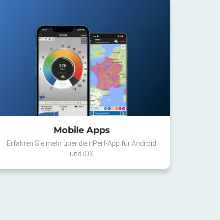
Mobile Apps
Erfahren Sie mehr über die nPerf-App für Android
und iOS