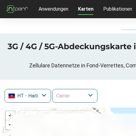
Anwendungen
Karten
Publikationen
3G / 4G / 5G-Abdeckungskarte 
Zellulare Datennetze in Fond-Verrettes, C
HT
- Haiti
+
−