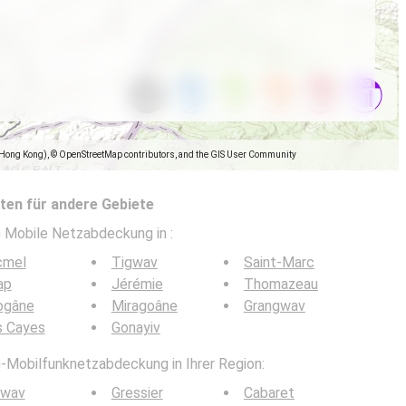
(Hong Kong), © OpenStreetMap contributors, and the GIS User Community
en für andere Gebiete
5G Mobile Netzabdeckung in
:
cmel
Tigwav
Saint-Marc
ap
Jérémie
Thomazeau
ogâne
Miragoâne
Grangwav
s Cayes
Gonayiv
G-Mobilfunknetzabdeckung in Ihrer Region:
gwav
Gressier
Cabaret