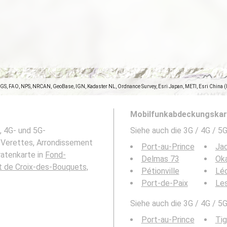
SGS, FAO, NPS, NRCAN, GeoBase, IGN, Kadaster NL, Ordnance Survey, Esri Japan, METI, Esri China 
Mobilfunkabdeckungskart
, 4G- und 5G-
Siehe auch die 3G / 4G / 
Verettes, Arrondissement
Port-au-Prince
Ja
ratenkarte in
Fond-
Delmas 73
Ok
 de Croix-des-Bouquets,
Pétionville
Lé
Port-de-Paix
Le
Siehe auch die 3G / 4G / 5
Port-au-Prince
Ti