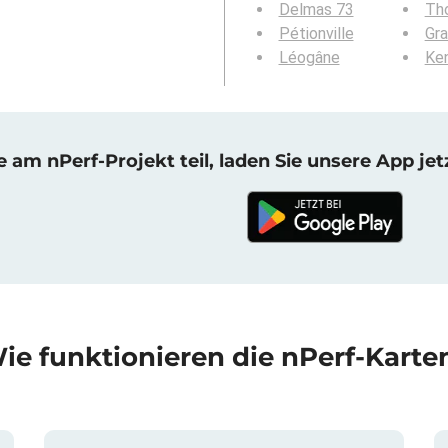
Delmas 73
Th
Pétionville
Gr
Léogâne
Ke
am nPerf-Projekt teil, laden Sie unsere App jet
ie funktionieren die nPerf-Karte