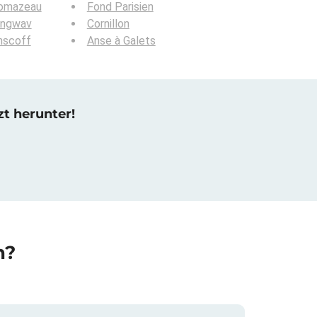
omazeau
Fond Parisien
angwav
Cornillon
nscoff
Anse à Galets
zt herunter!
n?