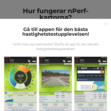
Hur fungerar nPerf-
kartorna?
Gå till appen för den bästa
hastighetstestupplevelsen!
Varför nöja sig med mindre? Skaffa vår app för den ultimata
hastighetstestupplevelsen!
Var kommer datan ifrån?
Data samlas in från tester gjorda av våra användare
av nPerf-appen. Det här är tester som utförs under
verkliga förhållanden, direkt på fältet. Om du också vill
bidra, behöver du bara ladda ner nPerf-appen till din
smartphone.
Ju mer data det finns, desto mer
omfattande kommer kartorna att bli!