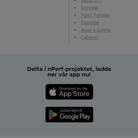
Kenscoff
Gressier
Fond Parisien
Cornillon
Anse à Galets
Cabaret
Delta i nPerf-projektet, ladda
ner vår app nu!