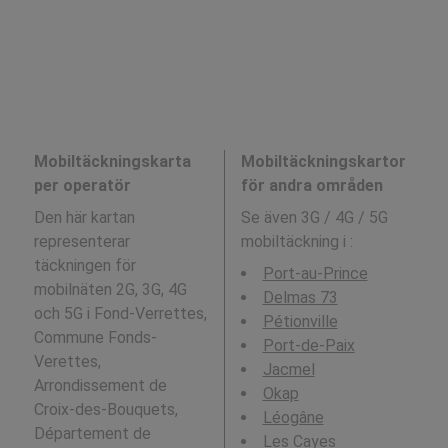
Mobiltäckningskarta
Mobiltäckningskartor
per operatör
för andra områden
Den här kartan
Se även 3G / 4G / 5G
representerar
mobiltäckning i
:
täckningen för
Port-au-Prince
mobilnäten 2G, 3G, 4G
Delmas 73
och 5G i Fond-Verrettes,
Pétionville
Commune Fonds-
Port-de-Paix
Verettes,
Jacmel
Arrondissement de
Okap
Croix-des-Bouquets,
Léogâne
Département de
Les Cayes