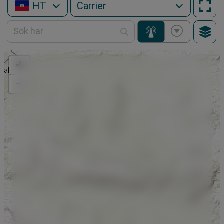
HT
+
−