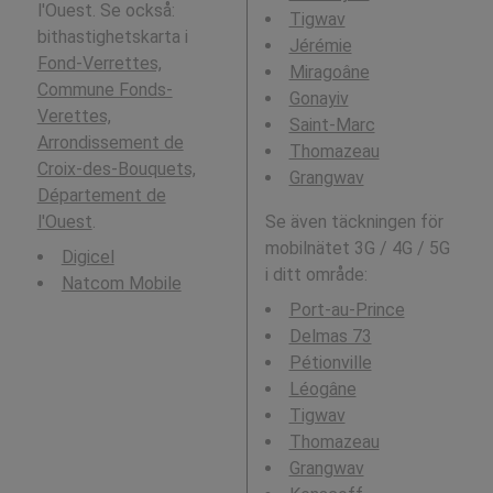
l'Ouest. Se också:
Tigwav
bithastighetskarta i
Jérémie
Fond-Verrettes,
Miragoâne
Commune Fonds-
Gonayiv
Verettes,
Saint-Marc
Arrondissement de
Thomazeau
Croix-des-Bouquets,
Grangwav
Département de
l'Ouest
.
Se även täckningen för
mobilnätet 3G / 4G / 5G
Digicel
i ditt område:
Natcom Mobile
Port-au-Prince
Delmas 73
Pétionville
Léogâne
Tigwav
Thomazeau
Grangwav