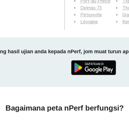
Port-au-Prince
Ti
Delmas 73
Th
Pétionville
Gr
Léogâne
Ke
 hasil ujian anda kepada nPerf, jom muat turun ap
Bagaimana peta nPerf berfungsi?