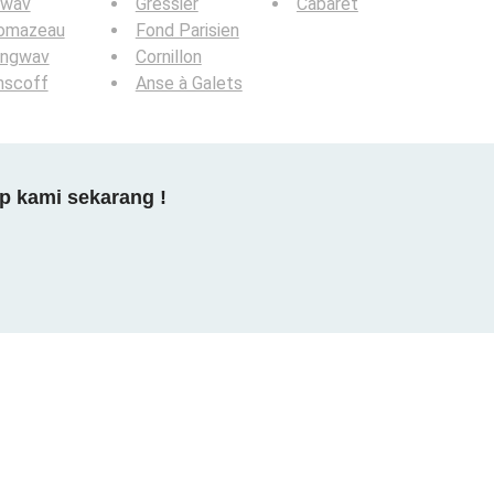
gwav
Gressier
Cabaret
omazeau
Fond Parisien
angwav
Cornillon
nscoff
Anse à Galets
p kami sekarang !