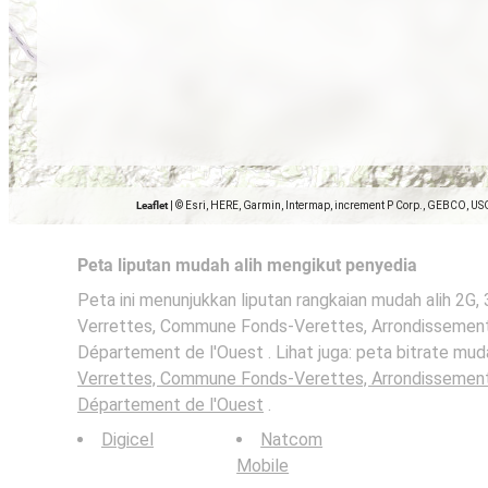
Leaflet
|
© Esri, HERE, Garmin, Intermap, increment P Corp., GEBCO, US
Peta liputan mudah alih mengikut penyedia
Peta ini menunjukkan liputan rangkaian mudah alih 2G,
Verrettes, Commune Fonds-Verettes, Arrondissement
Département de l'Ouest . Lihat juga: peta bitrate mud
Verrettes, Commune Fonds-Verettes, Arrondissement
Département de l'Ouest
.
Digicel
Natcom
Mobile