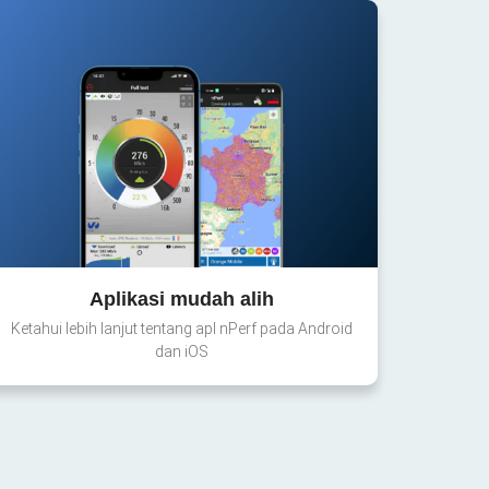
Aplikasi mudah alih
Ketahui lebih lanjut tentang apl nPerf pada Android
dan iOS