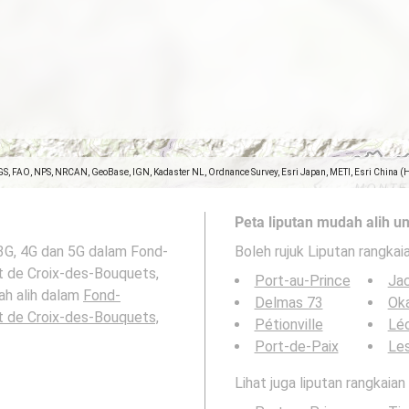
GS, FAO, NPS, NRCAN, GeoBase, IGN, Kadaster NL, Ordnance Survey, Esri Japan, METI, Esri China (
Peta liputan mudah alih un
 3G, 4G dan 5G dalam Fond-
Boleh rujuk Liputan rangkai
 de Croix-des-Bouquets,
Port-au-Prince
Ja
ah alih dalam
Fond-
Delmas 73
Ok
 de Croix-des-Bouquets,
Pétionville
Lé
Port-de-Paix
Le
Lihat juga liputan rangkaia