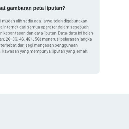
at gambaran peta liputan?
i mudah alih sedia ada. Ianya telah digabungkan
a internet dari semua operator dalam sesebuah
 kepantasan dan data liputan. Data-data ini boleh
an, 2G, 3G, 4G, 4G+, 5G) menerusi pelarasan jangka
ng terhebat dari segi mengesan penggunaan
ti kawasan yang mempunyai liputan yang lemah.