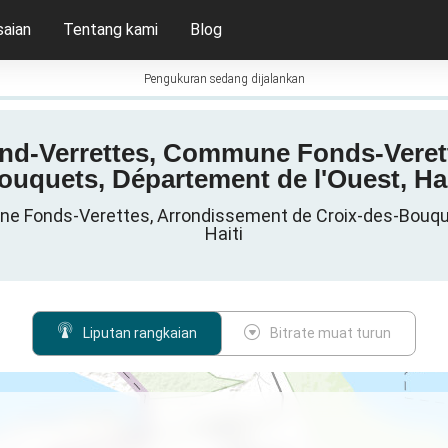
aian
Tentang kami
Blog
Pengukuran sedang dijalankan
Fond-Verrettes, Commune Fonds-Veret
ouquets, Département de l'Ouest, Hai
ne Fonds-Verettes, Arrondissement de Croix-des-Bouque
Haiti
Liputan rangkaian
Bitrate muat turun