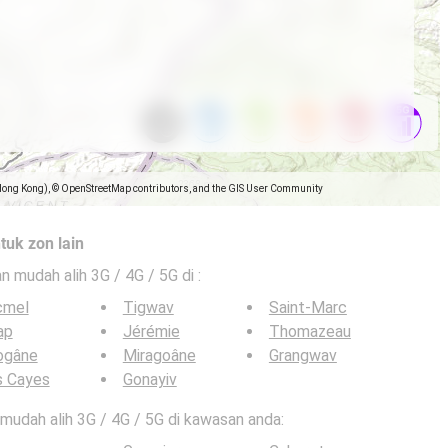
Hong Kong), © OpenStreetMap contributors, and the GIS User Community
tuk zon lain
an mudah alih 3G / 4G / 5G di
:
cmel
Tigwav
Saint-Marc
ap
Jérémie
Thomazeau
ogâne
Miragoâne
Grangwav
s Cayes
Gonayiv
n mudah alih 3G / 4G / 5G di kawasan anda: