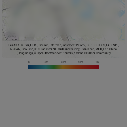
Leaflet
|
© Esri, HERE, Garmin, Intermap, increment P Corp., GEBCO, USGS, FAO, NPS,
NRCAN, GeoBase, IGN, Kadaster NL, Ordnance Survey, Esri Japan, METI, Esri China
(Hong Kong), © OpenStreetMap contributors, and the GIS User Community