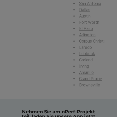
San Antonio
Dallas
Austin
Fort Worth
El Paso
Arlington
Corpus Christi
Laredo
Lubbock
Garland
Irving
Amarillo
Grand Prairie
Brownsville
Nehmen Sie am nPerf-Projekt
teil, laden Sie unsere App jetzt