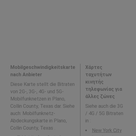
Mobilgeschwindigkeitskarte
Χάρτες
nach Anbieter
ταχυτήτων
κινητής
Diese Karte stellt die Bitraten
τηλεφωνίας για
von 2G-, 3G-, 4G- und 5G-
άλλες ζώνες
Mobilfunknetzen in Plano,
Collin County, Texas dar. Siehe
Siehe auch die 3G
auch: Mobilfunknetz-
/ 4G / 5G Bitraten
Abdeckungskarte in Plano,
in
:
Collin County, Texas .
New York City