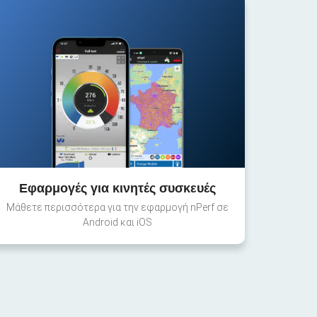
Εφαρμογές για κινητές συσκευές
Μάθετε περισσότερα για την εφαρμογή nPerf σε
Android και iOS