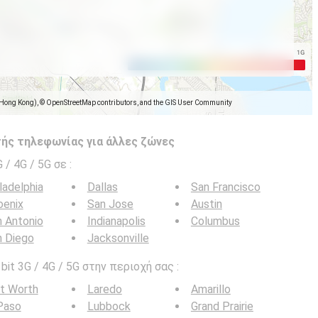
(Hong Kong), © OpenStreetMap contributors, and the GIS User Community
ής τηλεφωνίας για άλλες ζώνες
G / 4G / 5G σε
:
ladelphia
Dallas
San Francisco
oenix
San Jose
Austin
 Antonio
Indianapolis
Columbus
n Diego
Jacksonville
it 3G / 4G / 5G στην περιοχή σας :
t Worth
Laredo
Amarillo
Paso
Lubbock
Grand Prairie