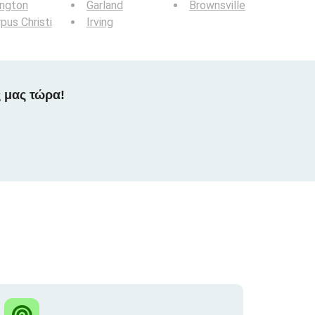
ington
Garland
Brownsville
pus Christi
Irving
 μας τώρα!