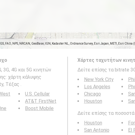
SGS, FAO, NPS, NRCAN, GeoBase, IGN, Kadaster NL, Ordnance Survey, Esri Japan, METI, Esri China 
οχο
Χάρτες ταχυτήτων κινητ
 3G, 4G και 5G κινητών
Δείτε επίσης τα bitrate 3
ίσης: χάρτη κάλυψης
New York City
Phi
y, Τέξας .
Los Angeles
Ph
 West
U.S. Cellular
Chicago
San
AT&T FirstNet
Houston
Sa
 One
Boost Mobile
Δείτε επίσης τα ποσοστά b
Houston
For
San Antonio
El 