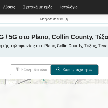
Λύσεις
Σχετικά με εμάς
Ιστολόγιο
Μέτρηση σε εξέλιξη
G / 5G στο Plano, Collin County, Τέξ
τής τηλεφωνίας στο Plano, Collin County, Τέξας, Tex
Κάλυψη δικτύου
Χάρτης ταχύτητας