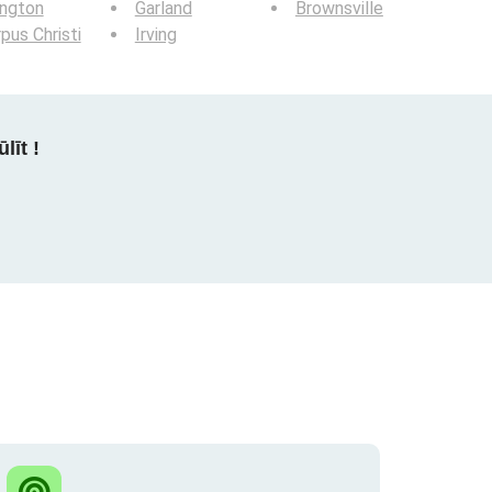
ington
Garland
Brownsville
pus Christi
Irving
līt !