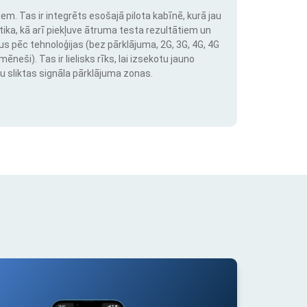
em. Tas ir integrēts esošajā pilota kabīnē, kurā jau
stika, kā arī piekļuve ātruma testa rezultātiem un
us pēc tehnoloģijas (bez pārklājuma, 2G, 3G, 4G, 4G
neši). Tas ir lielisks rīks, lai izsekotu jauno
u sliktas signāla pārklājuma zonas.