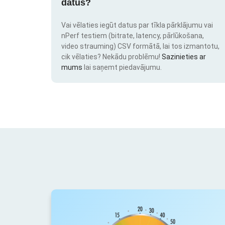
datus?
Vai vēlaties iegūt datus par tīkla pārklājumu vai
nPerf testiem (bitrate, latency, pārlūkošana,
video strauming) CSV formātā, lai tos izmantotu,
cik vēlaties? Nekādu problēmu!
Sazinieties ar
mums
lai saņemt piedavājumu.