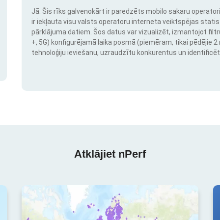
Jā. Šis rīks galvenokārt ir paredzēts mobilo sakaru operatori
ir iekļauta visu valsts operatoru interneta veiktspējas stati
pārklājuma datiem. Šos datus var vizualizēt, izmantojot filtr
+, 5G) konfigurējamā laika posmā (piemēram, tikai pēdējie 2 mē
tehnoloģiju ieviešanu, uzraudzītu konkurentus un identificēt
Atklājiet nPerf