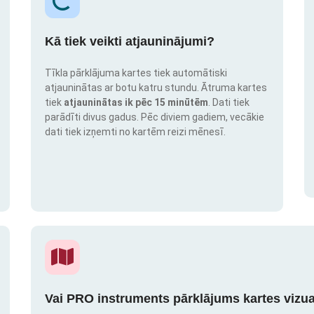
Kā tiek veikti atjauninājumi?
Tīkla pārklājuma kartes tiek automātiski
atjauninātas ar botu katru stundu. Ātruma kartes
tiek
atjauninātas ik pēc 15 minūtēm
. Dati tiek
parādīti divus gadus. Pēc diviem gadiem, vecākie
dati tiek izņemti no kartēm reizi mēnesī.
Vai PRO instruments pārklājums kartes vizua