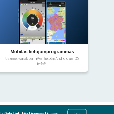
Mobilās lietojumprogrammas
Uzziniet vairāk par nPerf lietotni Android un iOS
ierīcēs
sta
Gala Lietotāja Licenses Līgums
.
Labi