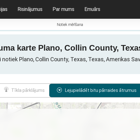
ijas
Risinājumus
Par mums
Emuārs
Notiek mērīšana
ruma karte Plano, Collin County, Tex
li notiek Plano, Collin County, Texas, Texas, Amerikas Sa
Tīkla pārklājums
Lejupielādēt bitu pārraides ātrumus