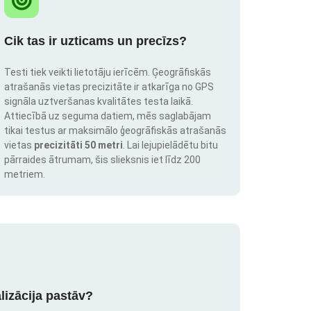
Cik tas ir uzticams un precīzs?
Testi tiek veikti lietotāju ierīcēm. Ģeogrāfiskās
atrašanās vietas precizitāte ir atkarīga no GPS
signāla uztveršanas kvalitātes testa laikā.
Attiecībā uz seguma datiem, mēs saglabājam
tikai testus ar maksimālo ģeogrāfiskās atrašanās
vietas
precizitāti 50 metri
. Lai lejupielādētu bitu
pārraides ātrumam, šis slieksnis iet līdz 200
metriem.
lizācija pastāv?