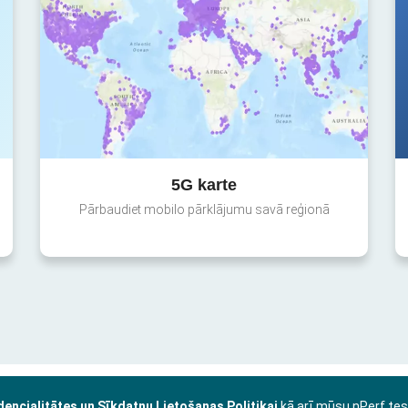
5G karte
Pārbaudiet mobilo pārklājumu savā reģionā
dencialitātes un Sīkdatņu Lietošanas Politikai
kā arī mūsu nPerf te