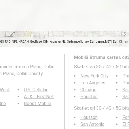
SGS, FAO, NPS, NRCAN, GeoBase, IGN, Kadaster NL, Ordnance Survey, Esri Japan, METI, Esri China 
Mobilā ātruma kartes ci
rraides ātrumu Plano, Collin
Skatiet arī 3G / 4G / 5G bi
e Plano, Collin County,
New York City
Phi
Los Angeles
Ph
 West
U.S. Cellular
Chicago
San
AT&T FirstNet
Houston
Sa
 One
Boost Mobile
Skatiet arī 3G / 4G / 5G bit
Houston
For
San Antonio
El 