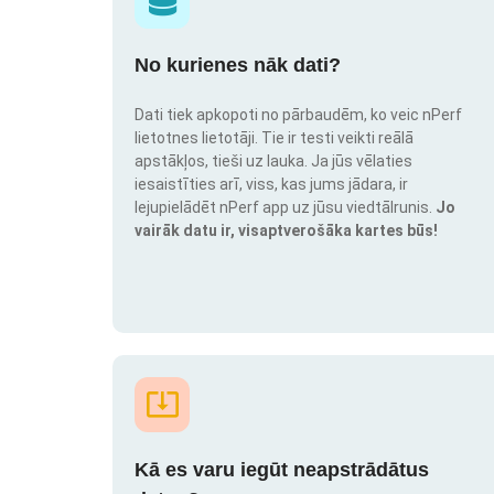
No kurienes nāk dati?
Dati tiek apkopoti no pārbaudēm, ko veic nPerf
lietotnes lietotāji. Tie ir testi veikti reālā
apstākļos, tieši uz lauka. Ja jūs vēlaties
iesaistīties arī, viss, kas jums jādara, ir
lejupielādēt nPerf app uz jūsu viedtālrunis.
Jo
vairāk datu ir, visaptverošāka kartes būs!
Kā es varu iegūt neapstrādātus