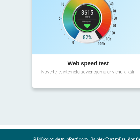
Web speed test
Novērtējiet interneta savienojumu ar vienu klikšķi
Pārlūkojot vietni nPerf.com, jūs piekrītat mūsu
Konfi