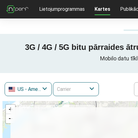
Lietojumprogrammas
Kartes
Publikāc
3G / 4G / 5G bitu pārraides āt
Mobilo datu tīk
US
- Amerikas Savienotās Valstis
+
−