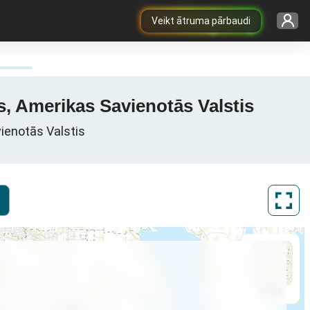
Veikt ātruma pārbaudi
as, Amerikas Savienotās Valstis
vienotās Valstis
ArcGIS