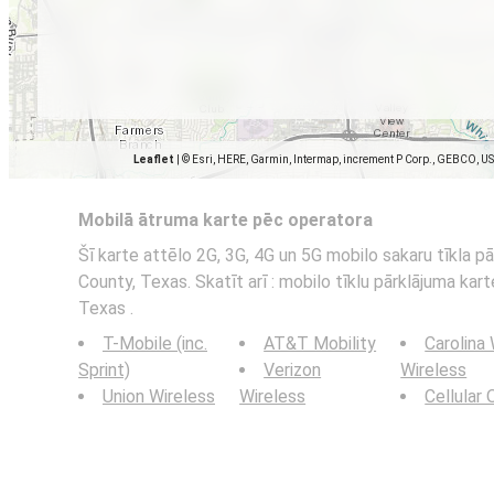
Leaflet
|
© Esri, HERE, Garmin, Intermap, increment P Corp., GEBCO, U
Mobilā ātruma karte pēc operatora
Šī karte attēlo 2G, 3G, 4G un 5G mobilo sakaru tīkla pā
County, Texas. Skatīt arī : mobilo tīklu pārklājuma kart
Texas .
T-Mobile (inc.
AT&T Mobility
Carolina
Sprint)
Verizon
Wireless
Union Wireless
Wireless
Cellular