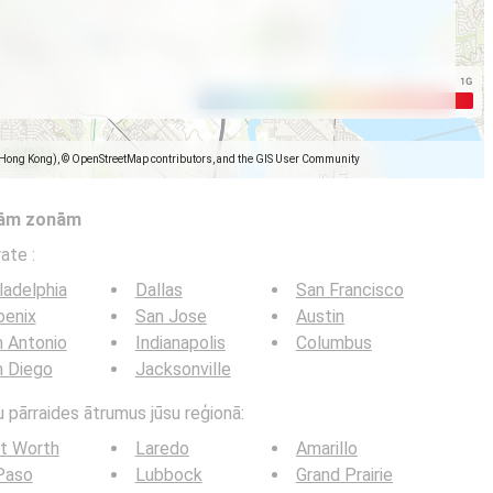
(Hong Kong), © OpenStreetMap contributors, and the GIS User Community
tām zonām
trate
:
ladelphia
Dallas
San Francisco
oenix
San Jose
Austin
 Antonio
Indianapolis
Columbus
n Diego
Jacksonville
u pārraides ātrumus jūsu reģionā:
t Worth
Laredo
Amarillo
Paso
Lubbock
Grand Prairie