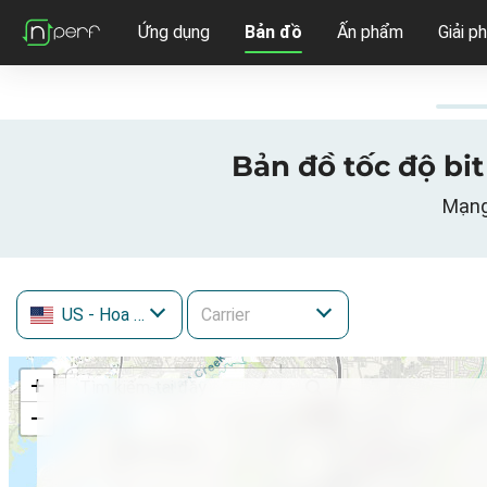
Ứng dụng
Bản đồ
Ấn phẩm
Giải p
Bản đồ tốc độ bit
Mạng 
US
- Hoa Kỳ
+
−