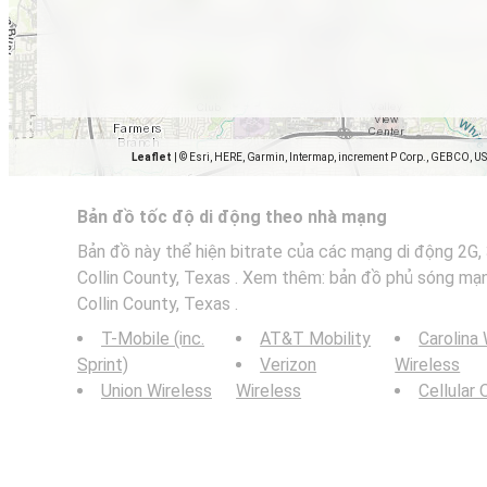
Leaflet
|
© Esri, HERE, Garmin, Intermap, increment P Corp., GEBCO, U
Bản đồ tốc độ di động theo nhà mạng
Bản đồ này thể hiện bitrate của các mạng di động 2G, 
Collin County, Texas . Xem thêm: bản đồ phủ sóng mạn
Collin County, Texas .
T-Mobile (inc.
AT&T Mobility
Carolina
Sprint)
Verizon
Wireless
Union Wireless
Wireless
Cellular