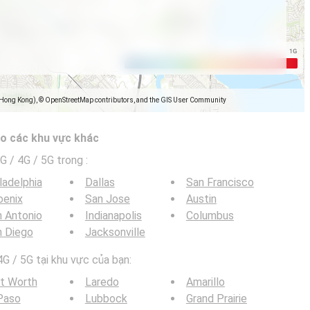
(Hong Kong), © OpenStreetMap contributors, and the GIS User Community
o các khu vực khác
G / 4G / 5G trong
:
ladelphia
Dallas
San Francisco
oenix
San Jose
Austin
 Antonio
Indianapolis
Columbus
n Diego
Jacksonville
G / 5G tại khu vực của bạn:
t Worth
Laredo
Amarillo
Paso
Lubbock
Grand Prairie