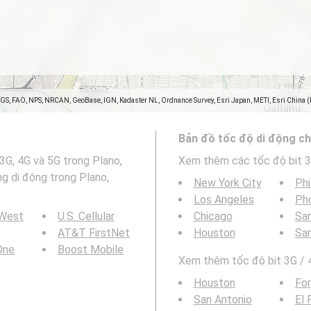
SGS, FAO, NPS, NRCAN, GeoBase, IGN, Kadaster NL, Ordnance Survey, Esri Japan, METI, Esri China 
Bản đồ tốc độ di động ch
3G, 4G và 5G trong Plano,
Xem thêm các tốc độ bit 3
g di động trong Plano,
New York City
Phi
Los Angeles
Ph
 West
U.S. Cellular
Chicago
San
AT&T FirstNet
Houston
Sa
 One
Boost Mobile
Xem thêm tốc độ bit 3G / 4
Houston
For
San Antonio
El 