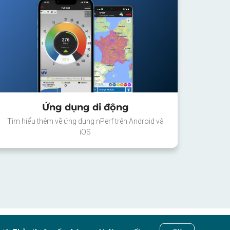
Ứng dụng di động
Tìm hiểu thêm về ứng dụng nPerf trên Android và
iOS