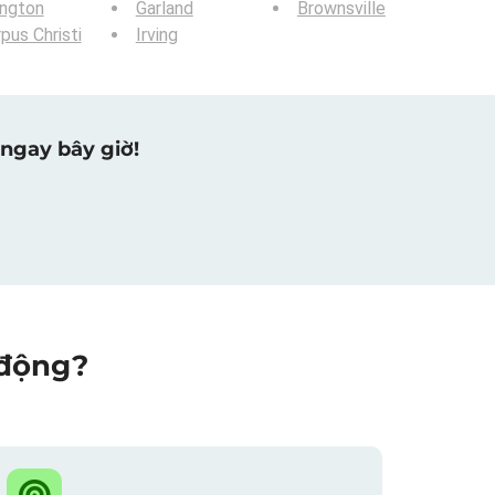
ington
Garland
Brownsville
pus Christi
Irving
ngay bây giờ!
 động?