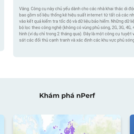
Vâng. Công cụ này chủ yếu dành cho các nhà khai thác di đ
bao gồm số liệu thống kê hiệu suất internet từ tất cả các n
vào kết quả kiểm tra tốc độ và dữ liệu bảo hiểm. Những dữ l
bộ lọc theo công nghệ (không có vùng phủ sóng, 2G, 3G, 4G, 
hình (ví dụ chỉ trong 2 tháng qua). Đây là một công cụ tuyệt 
sát các đối thủ cạnh tranh và xác định các khu vực phủ sóng
Khám phá nPerf