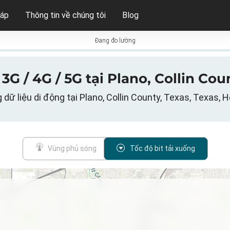
háp
Thông tin về chúng tôi
Blog
Đang đo lường
 3G / 4G / 5G tại Plano, Collin Cou
dữ liệu di động tại Plano, Collin County, Texas, Texas, 
Vùng phủ sóng
Tốc độ bit tải xuống