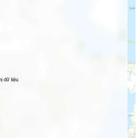
 dữ liệu.