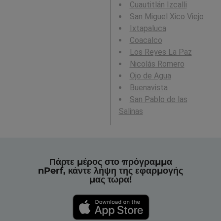
Cuautitlán Izcalli
San Miguel Xico Viejo
Ixtapaluca
Coacalco
Los Reyes La Paz
Nicolás Romero
Ojo de Agua
Buenavista
San Pablo de las
Salinas
Πάρτε μέρος στο πρόγραμμα
nPerf, κάντε λήψη της εφαρμογής
μας τώρα!