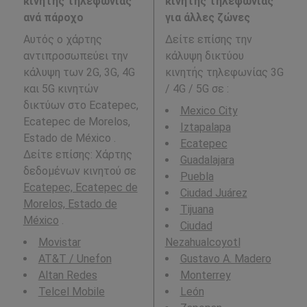
κινητής τηλεφωνίας
κινητής τηλεφωνίας
ανά πάροχο
για άλλες ζώνες
Αυτός ο χάρτης
Δείτε επίσης την
αντιπροσωπεύει την
κάλυψη δικτύου
κάλυψη των 2G, 3G, 4G
κινητής τηλεφωνίας 3G
και 5G κινητών
/ 4G / 5G σε
:
δικτύων στο Ecatepec,
Mexico City
Ecatepec de Morelos,
Iztapalapa
Estado de México .
Ecatepec
Δείτε επίσης: Χάρτης
Guadalajara
δεδομένων κινητού σε
Puebla
Ecatepec, Ecatepec de
Ciudad Juárez
Morelos, Estado de
Tijuana
México
.
Ciudad
Movistar
Nezahualcoyotl
AT&T / Unefon
Gustavo A. Madero
Altan Redes
Monterrey
Telcel Mobile
León