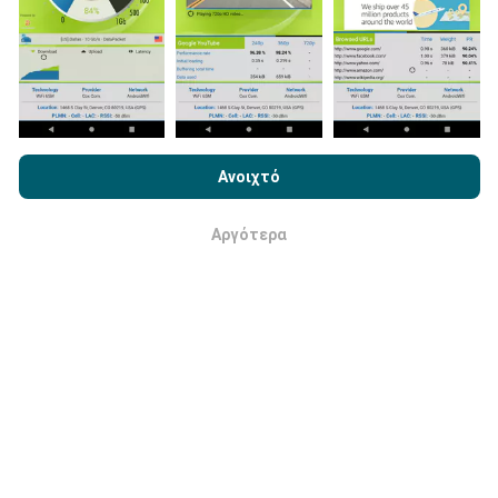
θέλετε να συμμετάσχετε επίσης, το μόνο που έχετε
να κάνετε είναι να κατεβάσετε την εφαρμογή nPerf
στο smartphone σας.
Όσο περισσότερα δεδομένα
υπάρχουν, τόσο πιο ολοκληρωμένοι θα είναι οι
χάρτες!
Με την περιήγηση στο nPerf.com, αποδέχεστε την
Πολιτική
Χρήσης απορρήτου και Cookies
καθώς και τη δοκιμή nPerf
Ανοιχτό
Άδεια χρήσης τελικού χρήστη
.
Αργότερα
Εντάξει
Πώς γίνονται οι ενημερώσεις;
Οι χάρτες κάλυψης δικτύου ενημερώνονται
αυτόματα από ένα bot κάθε ώρα. Οι χάρτες
ταχύτητας
ενημερώνονται κάθε 15 λεπτά
. Τα
δεδομένα εμφανίζονται για δύο χρόνια. Μετά από δύο
χρόνια, τα παλαιότερα δεδομένα αφαιρούνται από
τους χάρτες μία φορά το μήνα.