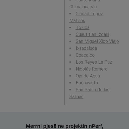
Chimalhuacán
Ciudad López
Mateos
Toluca
Cuautitlán Izcalli
San Miguel Xico Viejo
Ixtapaluca
Coacalco
Los Reyes La Paz
Nicolás Romero
Ojo de Agua
Buenavista
San Pablo de las
Salinas
Merrni pjesë në projektin nPerf,