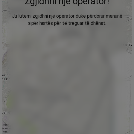
Zgjidhni një operator!
Ju lutemi zgjidhni një operator duke përdorur menunë
sipër hartës për të treguar të dhënat.