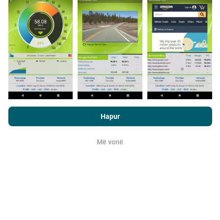
përdoruesit e aplikacionit nPerf. Këto janë teste të
kryera në kushte reale, direkt në terren. Nëse dëshironi
të përfshiheni, gjithçka që duhet të bëni është të
shkarkoni aplikacionin nPerf në smartfonin tuaj.
Sa më
shumë të dhëna ka, aq më të plota do të jenë hartat!
Duke shfletuar nPerf.com, ju pranoni
Politika e privatësisë dhe te
përdorimit të cookies
si dhe testi ynë nPerf
Marrëveshja për
Hapur
Si bëhen përditësimet?
licencën e përdoruesit përfundimtar
.
Më vonë
OK
Hartat e mbulimit të rrjetit përditësohen
automatikisht nga një bot çdo orë. Hartat e
shpejtësisë
përditësohen çdo 15 minuta
. Të dhënat
shfaqen për dy vjet. Pas dy vjetësh, të dhënat më të
vjetra hiqen nga hartat një herë në muaj.