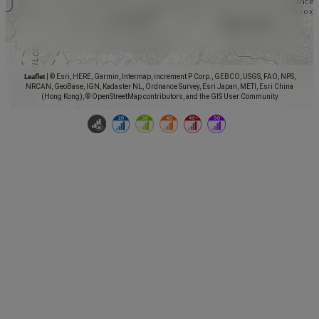
Leaflet
|
© Esri, HERE, Garmin, Intermap, increment P Corp., GEBCO, USGS, FAO, NPS,
NRCAN, GeoBase, IGN, Kadaster NL, Ordnance Survey, Esri Japan, METI, Esri China
(Hong Kong), © OpenStreetMap contributors, and the GIS User Community