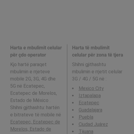
Harta e mbulimit celular
Harta të mbulimit
për çdo operator
celular për zona të tjera
Kjo hartë paraqet
Shihni gjithashtu
mbulimin e rrjeteve
mbulimin e rrjetit celular
mobile 2G, 3G, 4G dhe
3G / 4G / 5G në
:
5G në Ecatepec,
Mexico City
Ecatepec de Morelos,
Iztapalapa
Estado de México .
Ecatepec
Shihni gjithashtu: hartën
Guadalajara
e bitrateve të mobile në
Puebla
Ecatepec, Ecatepec de
Ciudad Juárez
Morelos, Estado de
Tijuana