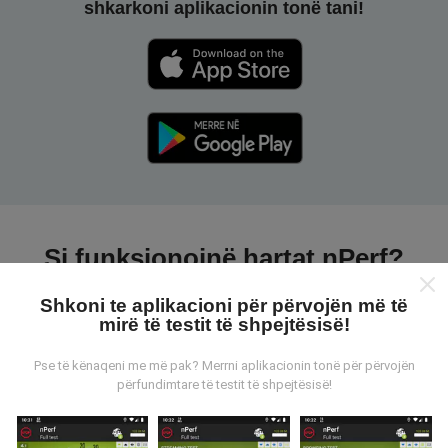
shkarkoni aplikacionin tonë tani!
Si funksionojnë hartat nPerf?
Shkoni te aplikacioni për përvojën më të
mirë të testit të shpejtësisë!
Pse të kënaqeni me më pak? Merrni aplikacionin tonë për përvojën
përfundimtare të testit të shpejtësisë!
Nga vijnë të dhënat?
Të dhënat grumbullohen nga testet e kryera nga