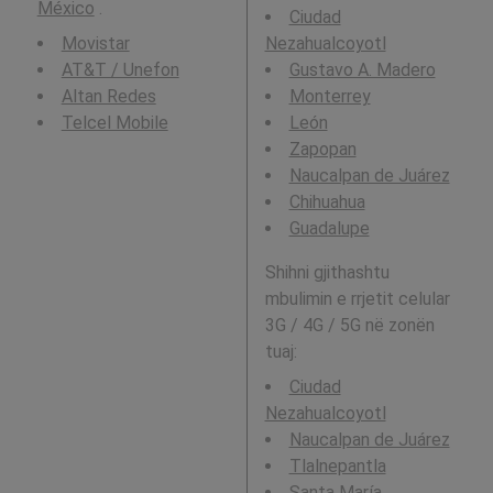
México
.
Ciudad
Movistar
Nezahualcoyotl
AT&T / Unefon
Gustavo A. Madero
Altan Redes
Monterrey
Telcel Mobile
León
Zapopan
Naucalpan de Juárez
Chihuahua
Guadalupe
Shihni gjithashtu
mbulimin e rrjetit celular
3G / 4G / 5G në zonën
tuaj:
Ciudad
Nezahualcoyotl
Naucalpan de Juárez
Tlalnepantla
Santa María