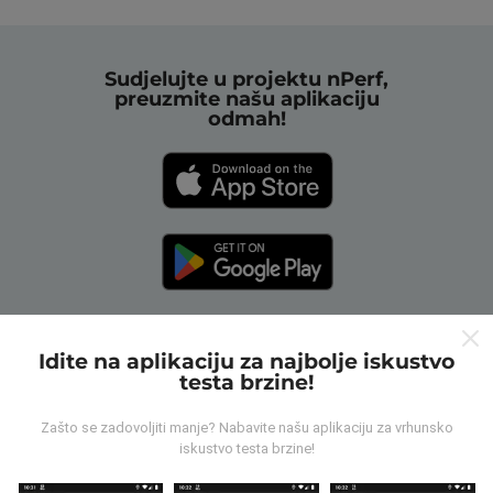
Sudjelujte u projektu nPerf,
preuzmite našu aplikaciju
odmah!
Idite na aplikaciju za najbolje iskustvo
testa brzine!
Kako rade nPerf karte?
Zašto se zadovoljiti manje? Nabavite našu aplikaciju za vrhunsko
iskustvo testa brzine!