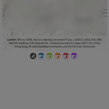
Leaflet
|
© Esri, HERE, Garmin, Intermap, increment P Corp., GEBCO, USGS, FAO, NPS,
NRCAN, GeoBase, IGN, Kadaster NL, Ordnance Survey, Esri Japan, METI, Esri China
(Hong Kong), © OpenStreetMap contributors, and the GIS User Community