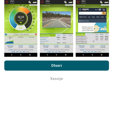
Odakle dolaze podaci?
Podaci se prikupljaju iz testova koje su proveli korisnici
nPerf aplikacije. Ovo su ispitivanja koja se sprovode u
stvarnim uslovima, direktno na terenu. Ako se i vi
želite uključiti, samo trebate preuzeti aplikaciju nPerf
na svoj pametni telefon.
Što više podataka ima, to će
karte biti sveobuhvatnije!
Pregledavanjem nPerf.com prihvaćate naše
Pravila o
privatnosti i upotrebi kolačića
kao i naš nPerf test
Ugovor o
Otvori
licenci za krajnjeg korisnika
.
Kasnije
ok
Kako se prave ažuriranja?
Mape pokrivanja mreže automatski se ažuriraju od
strane robota svakih sat vremena. Karte brzine
ažuriraju se
svakih 15 minuta
. Podaci se prikazuju na