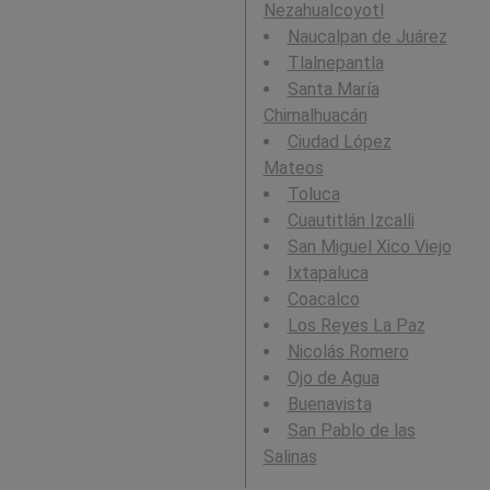
Nezahualcoyotl
Naucalpan de Juárez
Tlalnepantla
Santa María
Chimalhuacán
Ciudad López
Mateos
Toluca
Cuautitlán Izcalli
San Miguel Xico Viejo
Ixtapaluca
Coacalco
Los Reyes La Paz
Nicolás Romero
Ojo de Agua
Buenavista
San Pablo de las
Salinas