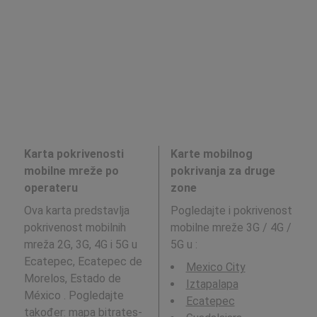
Karta pokrivenosti
Karte mobilnog
mobilne mreže po
pokrivanja za druge
operateru
zone
Ova karta predstavlja
Pogledajte i pokrivenost
pokrivenost mobilnih
mobilne mreže 3G / 4G /
mreža 2G, 3G, 4G i 5G u
5G u
:
Ecatepec, Ecatepec de
Mexico City
Morelos, Estado de
Iztapalapa
México . Pogledajte
Ecatepec
također: mapa bitrates-