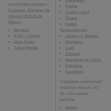
Guadalajara
a za mobilne uređaje u
Puebla
Ecatepec, Ecatepec de
Ciudad Juárez
Morelos, Estado de
Tijuana
México
.
Ciudad
Movistar
Nezahualcoyotl
AT&T / Unefon
Gustavo A. Madero
Altan Redes
Monterrey
Telcel Mobile
León
Zapopan
Naucalpan de Juárez
Chihuahua
Guadalupe
Pogledajte i pokrivenost
mobilnom mrežom 3G /
4G / 5G u vašem
području:
Ciudad