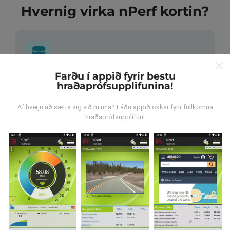
Hvernig virka nPerf kortin?
Farðu í appið fyrir bestu
Hvar verða gögnin til?
hraðaprófsupplifunina!
Gögnum er safnað saman af notendum sem gera
Af hverju að sætta sig við minna? Fáðu appið okkar fyrir fullkomna
hraðaprófsupplifun!
prófanir með nPerf appinu. Þetta eru prófanir sem eru
framkvæmdar við raunverulegar aðstæður, úti í
mörkinni. Ef þú vilt taka þátt þá er það eina sem þarf
að gera er að vista nPerf-appið í snjallsímanum.
Því
meiri gögn sem safnast saman, því ítarlegri verða
kortin.