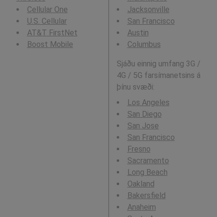
Cellular One
Jacksonville
U.S. Cellular
San Francisco
AT&T FirstNet
Austin
Boost Mobile
Columbus
Sjáðu einnig umfang 3G /
4G / 5G farsímanetsins á
þínu svæði:
Los Angeles
San Diego
San Jose
San Francisco
Fresno
Sacramento
Long Beach
Oakland
Bakersfield
Anaheim