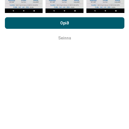
Hvernig eru uppfærslur
Með því að vafra um nPerf.com ertu samþykk(ur)
framkvæmdar?
persónuverndar- og netkökustefnu okkar auk
Opið
notkunarskilmálanna
um nPerf prófanirnar.
Tölva uppfærir netútbreiðslukortin á
Seinna
klukkustundarfresti. Hraðakortin eru uppfærð
á 15
OK
mínútna fresti
. Gögn eru birt í tvö ár. Að tveimur árum
liðnum eru elstu kortagögnin fjarlægð mánaðarlega.
Hversu áreiðanlegt og nákvæmt er
þetta?
Prófanir eru framkvæmdar með notendabúnaði.
Nákvæmni staðsetningar er háð móttökugæðum á
GPS-merkinu þegar prófunin er framkvæmd. Hvað