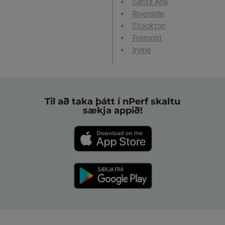
Santa Ana
Riverside
Stockton
Fremont
Irvine
Til að taka þátt í nPerf skaltu
sækja appið!