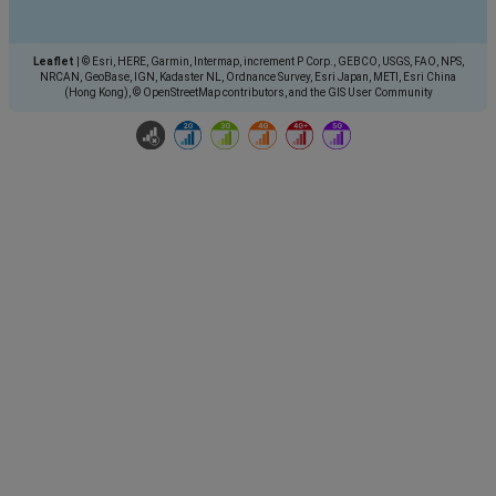
Leaflet
|
© Esri, HERE, Garmin, Intermap, increment P Corp., GEBCO, USGS, FAO, NPS,
NRCAN, GeoBase, IGN, Kadaster NL, Ordnance Survey, Esri Japan, METI, Esri China
(Hong Kong), © OpenStreetMap contributors, and the GIS User Community