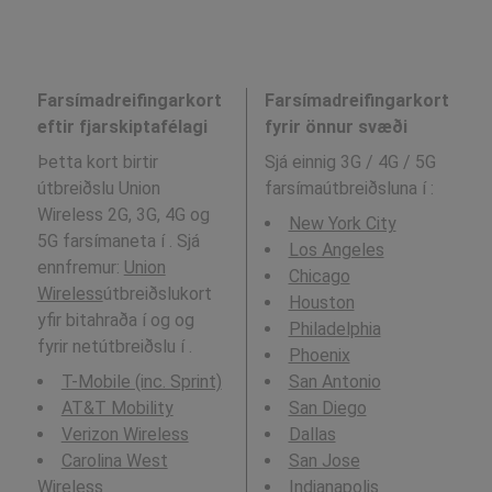
Farsímadreifingarkort
Farsímadreifingarkort
eftir fjarskiptafélagi
fyrir önnur svæði
Þetta kort birtir
Sjá einnig 3G / 4G / 5G
útbreiðslu Union
farsímaútbreiðsluna í
:
Wireless 2G, 3G, 4G og
New York City
5G farsímaneta í . Sjá
Los Angeles
ennfremur:
Union
Chicago
Wireless
útbreiðslukort
Houston
yfir bitahraða í og og
Philadelphia
fyrir netútbreiðslu í .
Phoenix
T-Mobile (inc. Sprint)
San Antonio
AT&T Mobility
San Diego
Verizon Wireless
Dallas
Carolina West
San Jose
Wireless
Indianapolis