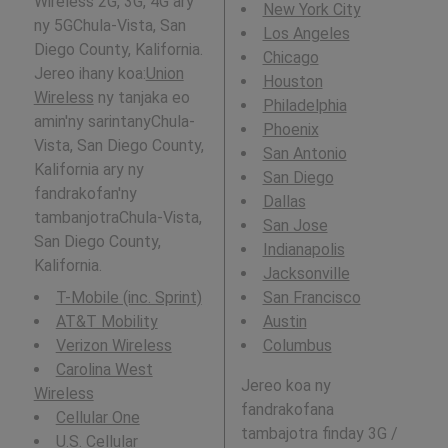
Wireless 2G, 3G, 4G ary
New York City
ny 5GChula-Vista, San
Los Angeles
Diego County, Kalifornia.
Chicago
Jereo ihany koa:
Union
Houston
Wireless
ny tanjaka eo
Philadelphia
amin'ny sarintanyChula-
Phoenix
Vista, San Diego County,
San Antonio
Kalifornia ary ny
San Diego
fandrakofan'ny
Dallas
tambanjotraChula-Vista,
San Jose
San Diego County,
Indianapolis
Kalifornia.
Jacksonville
T-Mobile (inc. Sprint)
San Francisco
AT&T Mobility
Austin
Verizon Wireless
Columbus
Carolina West
Jereo koa ny
Wireless
fandrakofana
Cellular One
tambajotra finday 3G /
U.S. Cellular