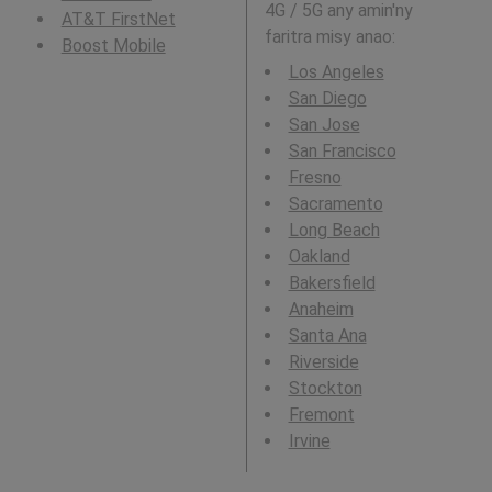
4G / 5G any amin'ny
AT&T FirstNet
faritra misy anao:
Boost Mobile
Los Angeles
San Diego
San Jose
San Francisco
Fresno
Sacramento
Long Beach
Oakland
Bakersfield
Anaheim
Santa Ana
Riverside
Stockton
Fremont
Irvine