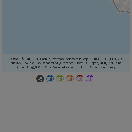
Leaflet
|
© Esri, HERE, Garmin, Intermap, increment P Corp., GEBCO, USGS, FAO, NPS,
NRCAN, GeoBase, IGN, Kadaster NL, Ordnance Survey, Esri Japan, METI, Esri China
(Hong Kong), © OpenStreetMap contributors, and the GIS User Community