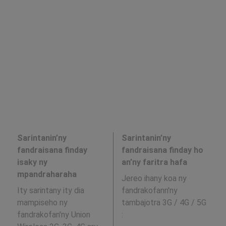
Sarintanin’ny
Sarintanin’ny
fandraisana finday
fandraisana finday ho
isaky ny
an’ny faritra hafa
mpandraharaha
Jereo ihany koa ny
Ity sarintany ity dia
fandrakofann'ny
mampiseho ny
tambajotra 3G / 4G / 5G
fandrakofan'ny Union
: