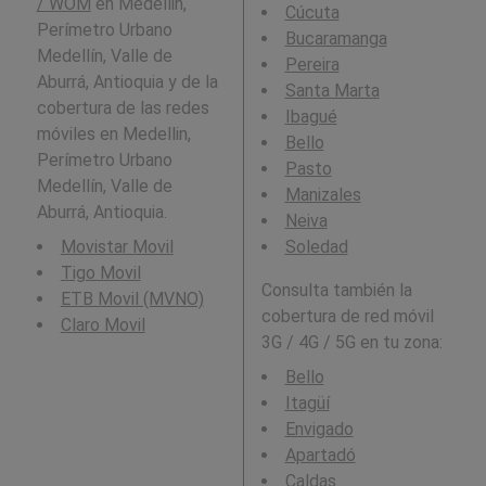
/ WOM
en Medellin,
Cúcuta
Perímetro Urbano
Bucaramanga
Medellín, Valle de
Pereira
Aburrá, Antioquia y de la
Santa Marta
cobertura de las redes
Ibagué
móviles en Medellin,
Bello
Perímetro Urbano
Pasto
Medellín, Valle de
Manizales
Aburrá, Antioquia.
Neiva
Movistar Movil
Soledad
Tigo Movil
Consulta también la
ETB Movil (MVNO)
cobertura de red móvil
Claro Movil
3G / 4G / 5G en tu zona:
Bello
Itagüí
Envigado
Apartadó
Caldas