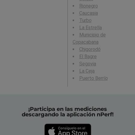
Rionegro
Caucasia
Turbo
La Estrella
Municipio de
Copacabana
Chigorodó
El Bagre
Segovia
La Ceja
Puerto Berrío
¡Participa en las mediciones
descargando la aplicación nPerf!