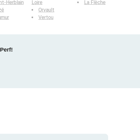
nt-Herblain
Loire
La Flèche
zé
Orvault
umur
Vertou
Perf!