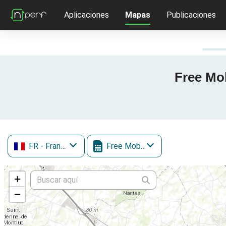
Aplicaciones
Mapas
Publicaciones
Free Mob
FR
- Francia
Free Mobile
+
−