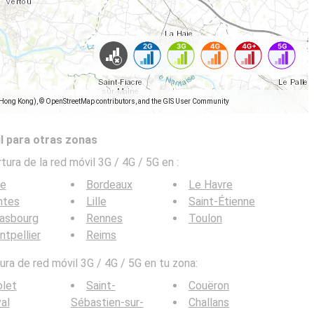
(Hong Kong), © OpenStreetMap contributors, and the GIS User Community
l para otras zonas
tura de la red móvil 3G / 4G / 5G en
:
ce
Bordeaux
Le Havre
ntes
Lille
Saint-Étienne
rasbourg
Rennes
Toulon
tpellier
Reims
ra de red móvil 3G / 4G / 5G en tu zona:
olet
Saint-
Couëron
al
Sébastien-sur-
Challans