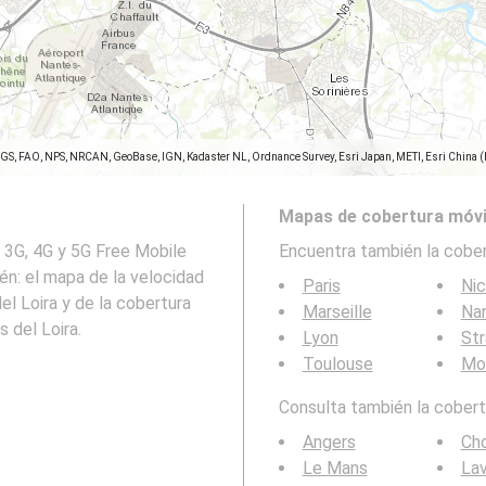
SGS, FAO, NPS, NRCAN, GeoBase, IGN, Kadaster NL, Ordnance Survey, Esri Japan, METI, Esri China 
Mapas de cobertura móvi
, 3G, 4G y 5G Free Mobile
Encuentra también la cober
ién: el mapa de la velocidad
Paris
Ni
el Loira y de la cobertura
Marseille
Na
 del Loira.
Lyon
St
Toulouse
Mon
Consulta también la cobertu
Angers
Ch
Le Mans
Lav